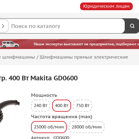
Юридическим лицам
Наши эксперты выезжают на предприятия, подбирают ин
е шлифмашины
/
Шлифмашины прямые электрические
. 400 Вт Makita GD0600
Мощность
240 Вт
400 Вт
750 Вт
Частота вращения (max)
25000 об/мин
28000 об/мин
Артикул
GD0600