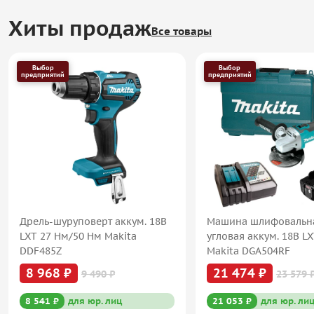
Хиты продаж
Все товары
Выбор
Выбор
предприятий
предприятий
Дрель-шуруповерт аккум. 18В
Машина шлифовальн
LXT 27 Нм/50 Нм Makita
угловая аккум. 18В L
DDF485Z
Makita DGA504RF
8 968 ₽
21 474 ₽
9 490 ₽
23 579 
8 541 ₽
для юр. лиц
21 053 ₽
для юр. ли