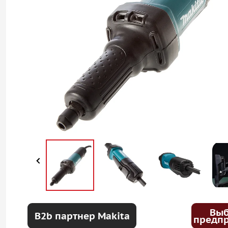
Вы
B2b партнер Makita
предп