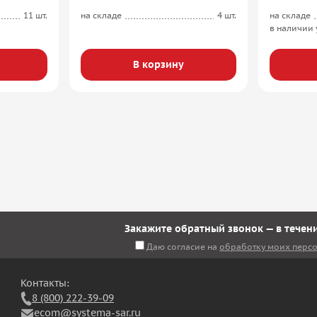
11 шт.
на складе
4 шт.
на складе
в наличии 
В корзину
Закажите обратный звонок — в течени
Даю согласие на
обработку моих перс
Контакты:
8 (800) 222-39-09
ecom@systema-sar.ru