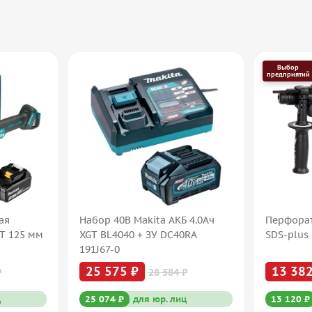
Выбор
предприятий
ая
Набор 40В Makita АКБ 4.0Ач
Перфорат
XT 125 мм
XGT BL4040 + ЗУ DC40RA
SDS-plus 
191J67-0
25 575 ₽
13 382
₽
28 584 ₽
ц
25 074 ₽
для юр. лиц
13 120 ₽