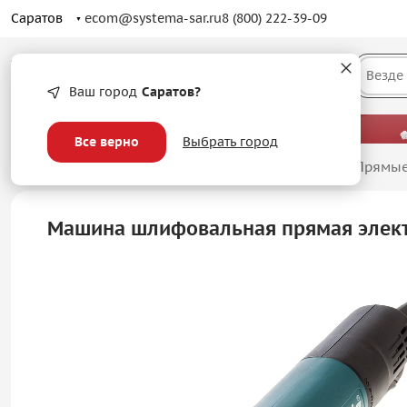
Саратов
ecom@systema-sar.ru
8 (800) 222-39-09
Каталог
Везде
Ваш город
Саратов?
— больше, чем просто оптовые цены.
Все верно
Выбрать город
Главная
/
Инструмент
/
Машины шлифовальные
/
Прямы
Машина шлифовальная прямая электр