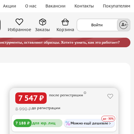
Акции
О нас
Вакансии
Контакты
Покупателям
Войти
Избранное
Заказы
Корзина
струменты, оставляют образцы. Хотите узнать, как это работает?
после регистрации
7 547 ₽
до регистрации
8 990 ₽
до -30%
7 188 ₽
для юр. лиц
Можно ещё дешевле