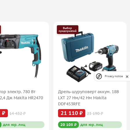
Выбор
предприятий
Privacy notice
ор электр. 780 Вт
Дрель-шуруповерт аккум. 18В
2,4 Дж Makita HR2470
LXT 27 Нм/42 Нм Makita
DDF453RFE
 ₽
21 110 ₽
14 432 ₽
23 190 ₽
для юр. лиц
20 105 ₽
для юр. лиц