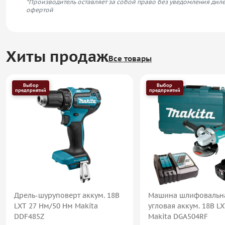
*Производитель оставляет за собой право без уведомления диле
офертой
Хиты продаж
Все товары
Выбор
Выбор
предприятий
предприятий
Дрель-шуруповерт аккум. 18В
Машина шлифовальн
LXT 27 Нм/50 Нм Makita
угловая аккум. 18В L
DDF485Z
Makita DGA504RF