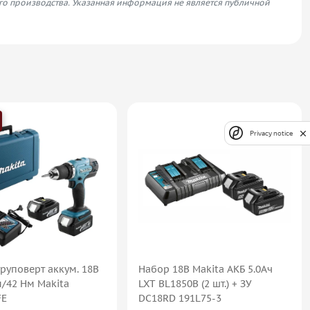
его производства. Указанная информация не является публичной
Privacy notice
руповерт аккум. 18В
Набор 18В Makita АКБ 5.0Ач
м/42 Нм Makita
LXT BL1850B (2 шт.) + ЗУ
FE
DC18RD 191L75-3