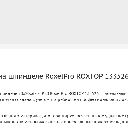
на шпинделе RoxelPro ROXTOP 133526
пинделе 50х20х6мм Р80 RoxelPro ROXTOP 133526 — идеальный 
та щётка создана с учётом потребностей профессионалов и до
азивного материала, что гарантирует эффективное удаление г
тывать как металлические, так и деревянные поверхности, при