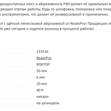
днодоступных мест, а абразивность Р80 делает её идеальным 
ующим этапам работы, будь то шлифовка, полировка или пок
 инструментами, что делает её универсальной в применении.
от с щёткой лепестковой абразивной от RoxelPro! Продукция 
26 уже сегодня и ощутите разницу в процессе работы!
133526
RoxelPro
ROXTOP
50 мм
6 мм
20 мм
80 P
металл
на шпиндель