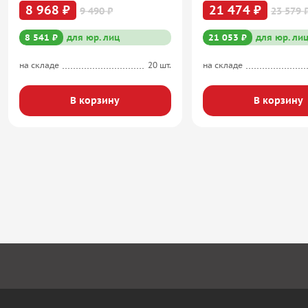
8 968 ₽
21 474 ₽
9 490 ₽
23 579 
8 541 ₽
для юр. лиц
21 053 ₽
для юр. ли
на складе
20 шт.
на складе
В корзину
В корзину