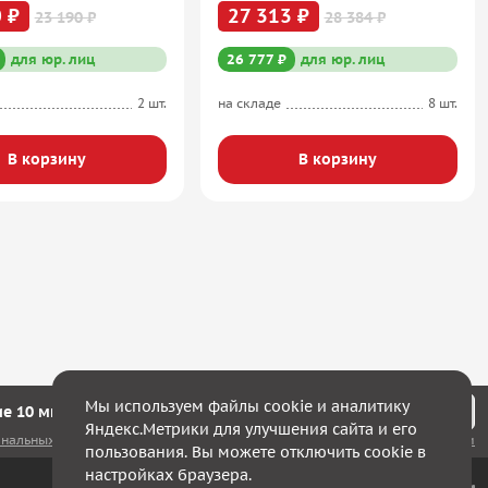
 ₽
27 313 ₽
23 190 ₽
28 384 ₽
для юр. лиц
26 777 ₽
для юр. лиц
2 шт.
на складе
8 шт.
В корзину
В корзину
Мы используем файлы cookie и аналитику
е 10 минут мы с Вами свяжемся!
Яндекс.Метрики для улучшения сайта и его
ональных данных
, а также соглашаюсь с
политикой конфиденциальности
пользования. Вы можете отключить cookie в
настройках браузера.