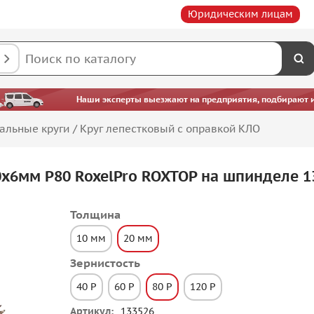
Юридическим лицам
Наши эксперты выезжают на предприятия, подбирают ин
альные круги
/
Круг лепестковый с оправкой КЛО
0х6мм Р80 RoxelPro ROXTOP на шпинделе 1
Толщина
10 мм
20 мм
Зернистость
40 P
60 P
80 P
120 P
Артикул
133526