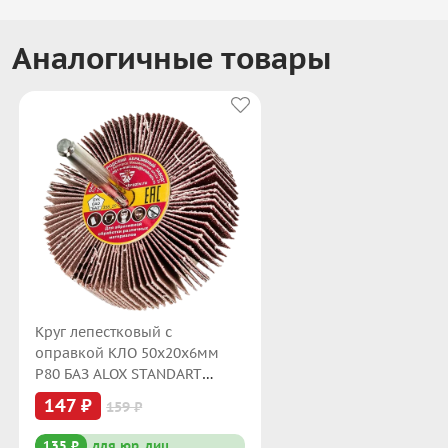
Аналогичные товары
Круг лепестковый с
оправкой КЛО 50х20х6мм
P80 БАЗ ALOX STANDART
KK19XW 16H 00-00177505
147 ₽
159 ₽
135 ₽
для юр. лиц