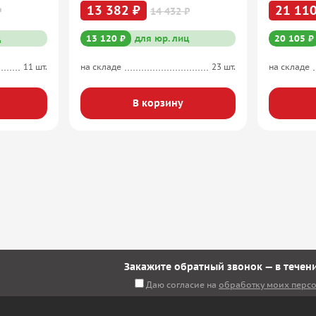
13 382 ₽
21 110
₽
14 432 ₽
ц
13 120 ₽
для юр. лиц
20 105 ₽
11 шт.
на складе
23 шт.
на складе
В корзину
Закажите обратный звонок — в течени
Даю согласие на
обработку моих перс