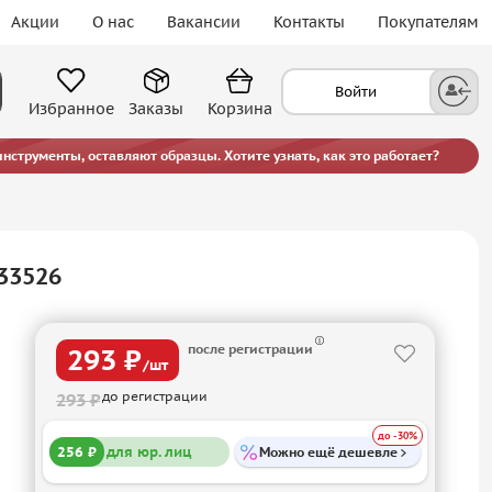
Акции
О нас
Вакансии
Контакты
Покупателям
Войти
Избранное
Заказы
Корзина
струменты, оставляют образцы. Хотите узнать, как это работает?
33526
после регистрации
293 ₽
/шт
до регистрации
293 ₽
до -30%
256 ₽
для юр. лиц
Можно ещё дешевле