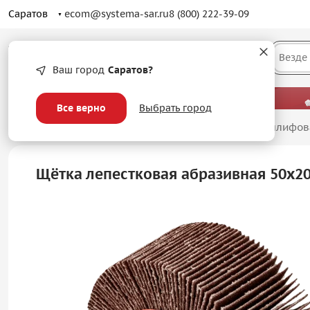
Саратов
ecom@systema-sar.ru
8 (800) 222-39-09
Каталог
Везде
Ваш город
Саратов?
— больше, чем просто оптовые цены.
Все верно
Выбрать город
Главная
/
Абразивные материалы
/
Лепестковые шлифов
Щётка лепестковая абразивная 50х2