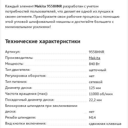
Каждый элемент
Makita 9558HNR
разработан с учетом
потребностей пользователей, что делает ее одной из лучших в
своем сегменте. Преобразите свои рабочие процессы с помощью
этой угловой шлифовальной машины и достигайте большего с
минимальными усилиями!
Технические характеристики
Артикул:
9558HNR
Производитель:
Makita
Мощность:
840 Вт
Тип двигателя:
щеточный
Регулировка оборотов:
нет
Тип питания:
сетевой
Диаметр диска:
125 мм
Частота вращения (max):
11000 об/мин
Посадочный диаметр диска:
22,2 мм
Блокировка шпинделя при заклинивании
диска:
нет
Резьба шпинделя:
М14
Вид кнопки включения:
сдвижная клавиша