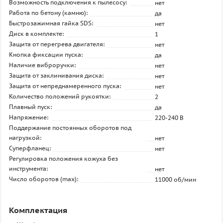
Возможность подключения к пылесосу:
нет
Работа по бетону (камню):
да
Быстрозажимная гайка SDS:
нет
Диск в комплекте:
1
Защита от перегрева двигателя:
нет
Кнопка фиксации пуска:
да
Наличие виброручки:
нет
Защита от заклинивания диска:
нет
Защита от непреднамеренного пуска:
нет
Количество положений рукоятки:
2
Плавный пуск:
да
Напряжение:
220-240 В
Поддержание постоянных оборотов под
нагрузкой:
нет
Суперфланец:
нет
Регулировка положения кожуха без
инструмента:
нет
Число оборотов (max):
11000 об/мин
Комплектация