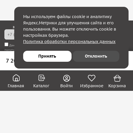
Мы используем файлы cookie и аналитику
Яндекс.Метрики для улучшения сайта и его
Закажите обратный звонок — в течение 10 минут мы с Вами свяжемся!
пользования. Вы можете отключить cookie в
настройках браузера.
Политика обработки персональных данных
Даю согласие на
обработку моих персональных данных
, а также соглашаюсь с
политикой конфиденциальности
Принять
Отклонить
7 208 ₽
В корзину
Юридическим лицам
Акции
Вакансии
Главная
Каталог
Войти
Избранное
Корзина
Контакты
Покупателям
О нас
О компании
Блог
Реквизиты
Контакты: