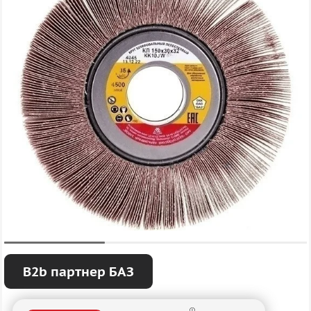
B2b партнер БАЗ