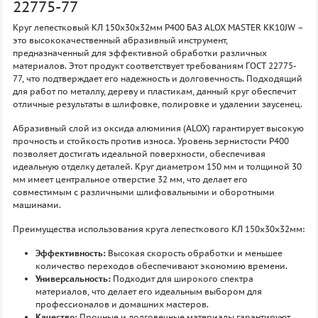
22775-77
Круг лепестковый КЛ 150х30х32мм P400 БАЗ ALOX MASTER KK10JW –
это высококачественный абразивный инструмент,
предназначенный для эффективной обработки различных
материалов. Этот продукт соответствует требованиям ГОСТ 22775-
77, что подтверждает его надежность и долговечность. Подходящий
для работ по металлу, дереву и пластикам, данный круг обеспечит
отличные результаты в шлифовке, полировке и удалении заусенец.
Абразивный слой из оксида алюминия (ALOX) гарантирует высокую
прочность и стойкость против износа. Уровень зернистости P400
позволяет достигать идеальной поверхности, обеспечивая
идеальную отделку деталей. Круг диаметром 150 мм и толщиной 30
мм имеет центральное отверстие 32 мм, что делает его
совместимым с различными шлифовальными и оборотными
машинами.
Преимущества использования круга лепесткового КЛ 150х30х32мм:
Эффективность:
Высокая скорость обработки и меньшее
количество переходов обеспечивают экономию времени.
Универсальность:
Подходит для широкого спектра
материалов, что делает его идеальным выбором для
профессионалов и домашних мастеров.
Качество:
Прочные и долговечные материалы гарантируют