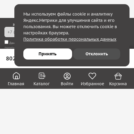
Мы используем файлы cookie и аналитику
Яндекс.Метрики для улучшения сайта и его
Закажите обратный звонок — в течение 10 минут мы с Вами свяжемся!
пользования. Вы можете отключить cookie в
настройках браузера.
Политика обработки персональных данных
Даю согласие на
обработку моих персональных данных
, а также соглашаюсь с
политикой конфиденциальности
Принять
Отклонить
802 ₽
В корзину
Юридическим лицам
Акции
Вакансии
Главная
Каталог
Войти
Избранное
Корзина
Контакты
Покупателям
О нас
О компании
Блог
Реквизиты
Контакты:
8 (800) 222-39-09