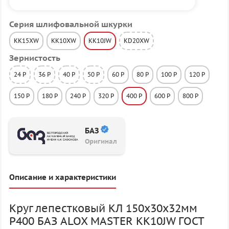
Серия шлифовальной шкурки
KK15XW
KK10XW
KK10JW
KD20XW
Зернистость
24 P
36 P
40 P
50 P
60 P
80 P
100 P
120 P
150 P
180 P
240 P
320 P
400 P
600 P
800 P
БАЗ
Оригинал
Описание и характеристики
Круг лепестковый КЛ 150х30х32мм
P400 БАЗ ALOX MASTER KK10JW ГОСТ