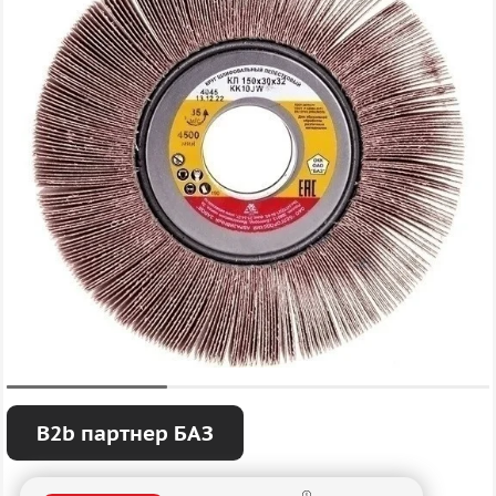
B2b партнер БАЗ