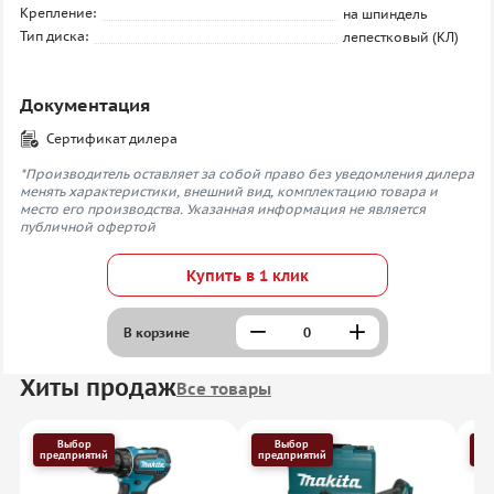
Крепление:
на шпиндель
Тип диска:
лепестковый (КЛ)
Документация
Сертификат дилера
*Производитель оставляет за собой право без уведомления дилера
менять характеристики, внешний вид, комплектацию товара и
место его производства. Указанная информация не является
публичной офертой
Купить в 1 клик
В корзине
Хиты продаж
Все товары
Выбор
Выбор
предприятий
предприятий
пр