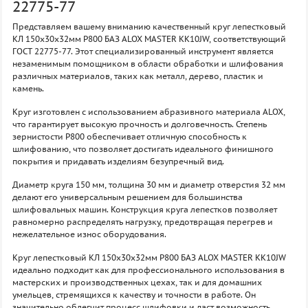
22775-77
Представляем вашему вниманию качественный круг лепестковый
КЛ 150х30х32мм P800 БАЗ ALOX MASTER KK10JW, соответствующий
ГОСТ 22775-77. Этот специализированный инструмент является
незаменимым помощником в области обработки и шлифования
различных материалов, таких как металл, дерево, пластик и
камень.
Круг изготовлен с использованием абразивного материала ALOX,
что гарантирует высокую прочность и долговечность. Степень
зернистости P800 обеспечивает отличную способность к
шлифованию, что позволяет достигать идеального финишного
покрытия и придавать изделиям безупречный вид.
Диаметр круга 150 мм, толщина 30 мм и диаметр отверстия 32 мм
делают его универсальным решением для большинства
шлифовальных машин. Конструкция круга лепестков позволяет
равномерно распределять нагрузку, предотвращая перегрев и
нежелательное износ оборудования.
Круг лепестковый КЛ 150х30х32мм P800 БАЗ ALOX MASTER KK10JW
идеально подходит как для профессионального использования в
мастерских и производственных цехах, так и для домашних
умельцев, стремящихся к качеству и точности в работе. Он
значительно облегчит процесс шлифовки и даст возможность