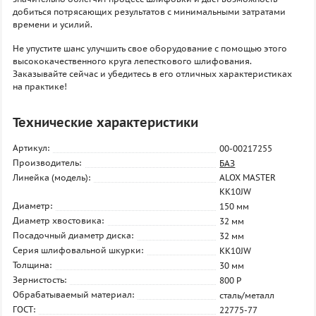
добиться потрясающих результатов с минимальными затратами
времени и усилий.
Не упустите шанс улучшить свое оборудование с помощью этого
высококачественного круга лепесткового шлифования.
Заказывайте сейчас и убедитесь в его отличных характеристиках
на практике!
Технические характеристики
Артикул:
00-00217255
Производитель:
БАЗ
Линейка (модель):
ALOX MASTER
KK10JW
Диаметр:
150 мм
Диаметр хвостовика:
32 мм
Посадочный диаметр диска:
32 мм
Серия шлифовальной шкурки:
KK10JW
Толщина:
30 мм
Зернистость:
800 P
Обрабатываемый материал:
сталь/металл
ГОСТ:
22775-77