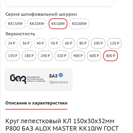
Серия шлифовальной шкурки
KK15XW
KK10XW
KK10JW
KD20XW
Зернистость
24 P
36 P
40 P
50 P
60 P
80 P
100 P
120 P
150 P
180 P
240 P
320 P
400 P
600 P
800 P
БАЗ
Оригинал
Описание и характеристики
Круг лепестковый КЛ 150х30х32мм
P800 БАЗ ALOX MASTER KK10JW ГОСТ