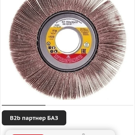
B2b партнер БАЗ