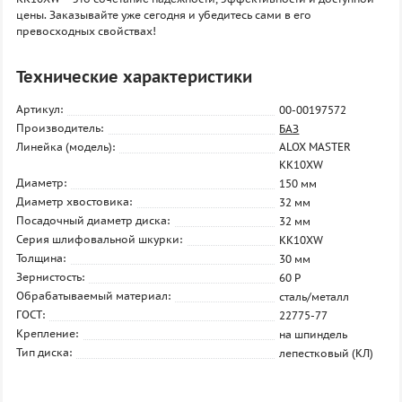
цены. Заказывайте уже сегодня и убедитесь сами в его
превосходных свойствах!
Технические характеристики
Артикул:
00-00197572
Производитель:
БАЗ
Линейка (модель):
ALOX MASTER
KK10XW
Диаметр:
150 мм
Диаметр хвостовика:
32 мм
Посадочный диаметр диска:
32 мм
Серия шлифовальной шкурки:
KK10XW
Толщина:
30 мм
Зернистость:
60 P
Обрабатываемый материал:
сталь/металл
ГОСТ:
22775-77
Крепление:
на шпиндель
Тип диска:
лепестковый (КЛ)