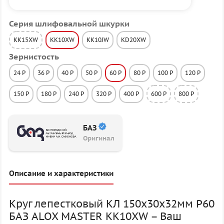
Серия шлифовальной шкурки
KK15XW
KK10XW
KK10JW
KD20XW
Зернистость
24 P
36 P
40 P
50 P
60 P
80 P
100 P
120 P
150 P
180 P
240 P
320 P
400 P
600 P
800 P
БАЗ
Оригинал
Описание и характеристики
Круг лепестковый КЛ 150х30х32мм P60
БАЗ ALOX MASTER KK10XW – Ваш