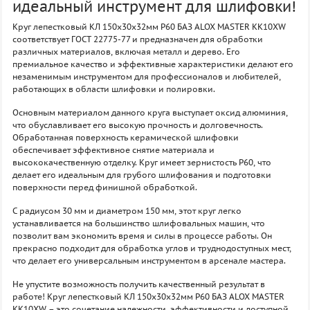
идеальный инструмент для шлифовки!
Круг лепестковый КЛ 150х30х32мм P60 БАЗ ALOX MASTER KK10XW
соответствует ГОСТ 22775-77 и предназначен для обработки
различных материалов, включая металл и дерево. Его
премиальное качество и эффективные характеристики делают его
незаменимым инструментом для профессионалов и любителей,
работающих в области шлифовки и полировки.
Основным материалом данного круга выступает оксид алюминия,
что обуславливает его высокую прочность и долговечность.
Обработанная поверхность керамической шлифовки
обеспечивает эффективное снятие материала и
высококачественную отделку. Круг имеет зернистость P60, что
делает его идеальным для грубого шлифования и подготовки
поверхности перед финишной обработкой.
С радиусом 30 мм и диаметром 150 мм, этот круг легко
устанавливается на большинство шлифовальных машин, что
позволит вам экономить время и силы в процессе работы. Он
прекрасно подходит для обработка углов и труднодоступных мест,
что делает его универсальным инструментом в арсенале мастера.
Не упустите возможность получить качественный результат в
работе! Круг лепестковый КЛ 150х30х32мм P60 БАЗ ALOX MASTER
KK10XW – это сочетание надежности, эффективности и доступной