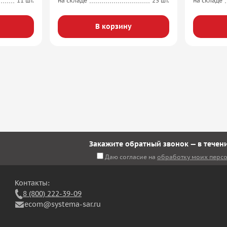
11 шт.
на складе
23 шт.
на складе
В корзину
Закажите обратный звонок — в течени
Даю согласие на
обработку моих перс
Контакты:
8 (800) 222-39-09
ecom@systema-sar.ru