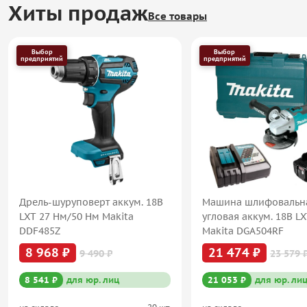
Хиты продаж
Все товары
Выбор
Выбор
предприятий
предприятий
Дрель-шуруповерт аккум. 18В
Машина шлифовальн
LXT 27 Нм/50 Нм Makita
угловая аккум. 18В L
DDF485Z
Makita DGA504RF
8 968 ₽
21 474 ₽
9 490 ₽
23 579 
8 541 ₽
для юр. лиц
21 053 ₽
для юр. ли