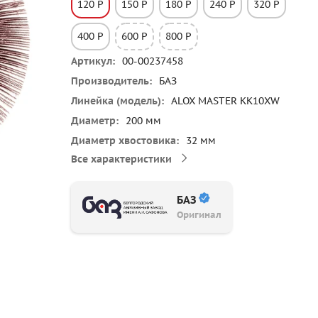
120 P
150 P
180 P
240 P
320 P
400 P
600 P
800 P
Артикул
00-00237458
Производитель
БАЗ
Линейка (модель)
ALOX MASTER KK10XW
Диаметр
200 мм
Диаметр хвостовика
32 мм
Все характеристики
БАЗ
Оригинал