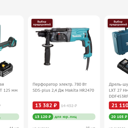
Выбор
Выбор
предприятий
предприятий
ая
Перфоратор электр. 780 Вт
Дрель-шу
XT 125 мм
SDS-plus 2,4 Дж Makita HR2470
LXT 27 Н
DDF453R
13 382 ₽
21 110
₽
14 432 ₽
ц
13 120 ₽
для юр. лиц
20 105 ₽