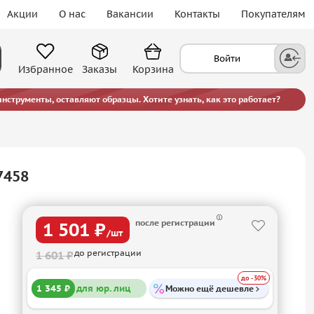
Акции
О нас
Вакансии
Контакты
Покупателям
Войти
Избранное
Заказы
Корзина
струменты, оставляют образцы. Хотите узнать, как это работает?
7458
после регистрации
1 501 ₽
/шт
до регистрации
1 601 ₽
до -30%
1 345 ₽
для юр. лиц
Можно ещё дешевле