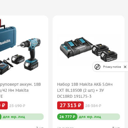
Privacy notice
руповерт аккум. 18В
Набор 18В Makita АКБ 5.0Ач
м/42 Нм Makita
LXT BL1850B (2 шт.) + ЗУ
FE
DC18RD 191L75-3
 ₽
27 313 ₽
23 190 ₽
28 384 ₽
для юр. лиц
26 777 ₽
для юр. лиц