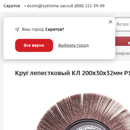
Саратов
ecom@systema-sar.ru
8 (800) 222-39-09
Каталог
Везде
Ваш город
Саратов?
— больше, чем просто оптовые цены.
Все верно
Выбрать город
Главная
/
Абразивные материалы
/
Лепестковые шлифов
Круг лепестковый КЛ 200х30х32мм P