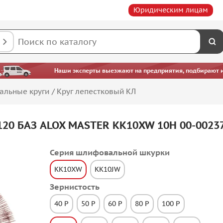
Юридическим лицам
Наши эксперты выезжают на предприятия, подбирают ин
альные круги
/
Круг лепестковый КЛ
120 БАЗ ALOX MASTER KK10XW 10H 00-0023
Серия шлифовальной шкурки
KK10XW
KK10JW
Зернистость
40 P
50 P
60 P
80 P
100 P