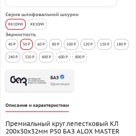
Серия шлифовальной шкурки
KK10XW
KK10JW
Зернистость
40 P
50 P
60 P
80 P
100 P
120 P
150 P
180 P
240 P
320 P
400 P
600 P
800 P
БАЗ
Оригинал
Описание и характеристики
Премиальный круг лепестковый КЛ
200х30х32мм P50 БАЗ ALOX MASTER