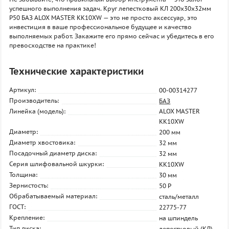
успешного выполнения задач. Круг лепестковый КЛ 200х30х32мм
P50 БАЗ ALOX MASTER KK10XW — это не просто аксессуар, это
инвестиция в ваше профессиональное будущее и качество
выполняемых работ. Закажите его прямо сейчас и убедитесь в его
превосходстве на практике!
Технические характеристики
Артикул:
00-00314277
Производитель:
БАЗ
Линейка (модель):
ALOX MASTER
KK10XW
Диаметр:
200 мм
Диаметр хвостовика:
32 мм
Посадочный диаметр диска:
32 мм
Серия шлифовальной шкурки:
KK10XW
Толщина:
30 мм
Зернистость:
50 P
Обрабатываемый материал:
сталь/металл
ГОСТ:
22775-77
Крепление:
на шпиндель
Тип диска:
лепестковый (КЛ)