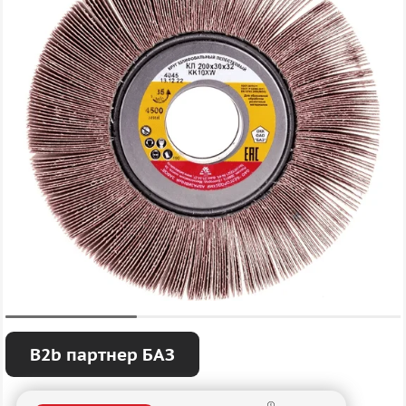
B2b партнер БАЗ