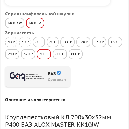
Серия шлифовальной шкурки
KK10XW
KK10JW
Зернистость
40 P
50 P
60 P
80 P
100 P
120 P
150 P
180 P
240 P
320 P
400 P
600 P
800 P
БАЗ
Оригинал
Описание и характеристики
Круг лепестковый КЛ 200х30х32мм
P400 БАЗ ALOX MASTER KK10JW