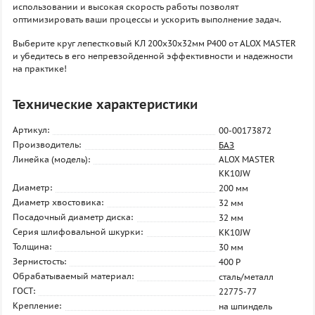
использовании и высокая скорость работы позволят
оптимизировать ваши процессы и ускорить выполнение задач.
Выберите круг лепестковый КЛ 200х30х32мм P400 от ALOX MASTER
и убедитесь в его непревзойденной эффективности и надежности
на практике!
Технические характеристики
Артикул:
00-00173872
Производитель:
БАЗ
Линейка (модель):
ALOX MASTER
KK10JW
Диаметр:
200 мм
Диаметр хвостовика:
32 мм
Посадочный диаметр диска:
32 мм
Серия шлифовальной шкурки:
KK10JW
Толщина:
30 мм
Зернистость:
400 P
Обрабатываемый материал:
сталь/металл
ГОСТ:
22775-77
Крепление:
на шпиндель