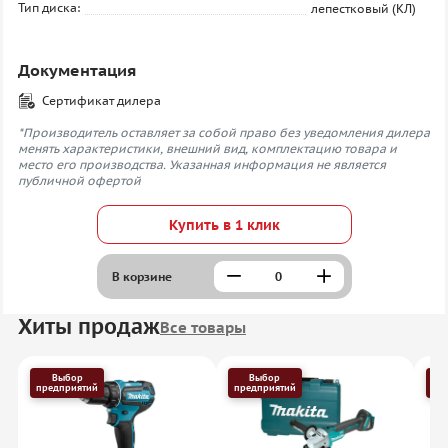
Тип диска:
лепестковый (КЛ)
Документация
Сертификат дилера
*Производитель оставляет за собой право без уведомления дилера
менять характеристики, внешний вид, комплектацию товара и
место его производства. Указанная информация не является
публичной офертой
Купить в 1 клик
В корзине
Хиты продаж
Все товары
Выбор
Выбор
предприятий
предприятий
пр