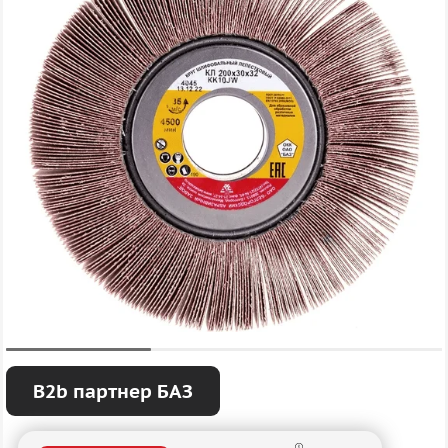
B2b партнер БАЗ