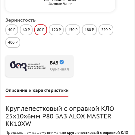
Зернистость
40 P
60 P
80 P
120 P
150 P
180 P
220 P
400 P
БАЗ
Оригинал
Описание и характеристики
Круг лепестковый с оправкой КЛО
25х10х6мм P80 БАЗ ALOX MASTER
KK10XW
Представляем вашему вниманию
круг лепестковый с оправкой КЛО