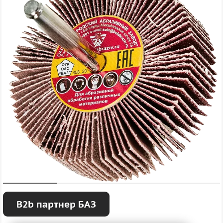
B2b партнер БАЗ