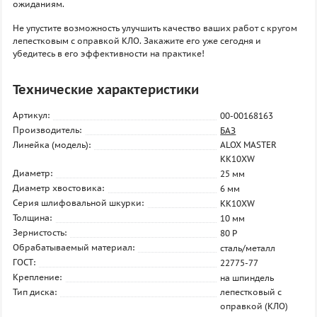
ожиданиям.
Не упустите возможность улучшить качество ваших работ с кругом
лепестковым с оправкой КЛО. Закажите его уже сегодня и
убедитесь в его эффективности на практике!
Технические характеристики
Артикул:
00-00168163
Производитель:
БАЗ
Линейка (модель):
ALOX MASTER
KK10XW
Диаметр:
25 мм
Диаметр хвостовика:
6 мм
Серия шлифовальной шкурки:
KK10XW
Толщина:
10 мм
Зернистость:
80 P
Обрабатываемый материал:
сталь/металл
ГОСТ:
22775-77
Крепление:
на шпиндель
Тип диска:
лепестковый с
оправкой (КЛО)