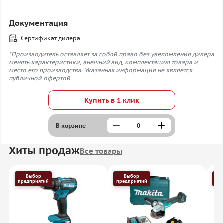
Документация
Сертификат дилера
*Производитель оставляет за собой право без уведомления дилера
менять характеристики, внешний вид, комплектацию товара и
место его производства. Указанная информация не является
публичной офертой
Купить в 1 клик
В корзине
Хиты продаж
Все товары
Выбор
Выбор
предприятий
предприятий
пр