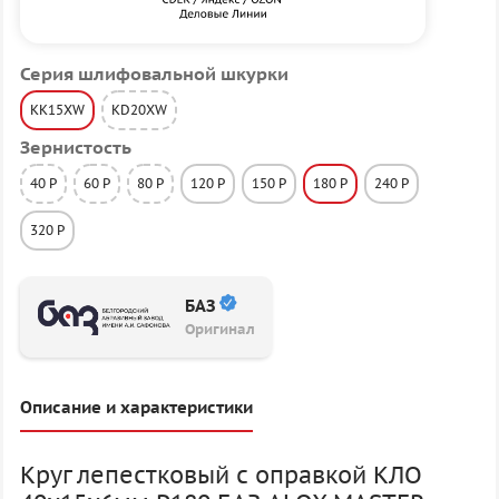
Серия шлифовальной шкурки
KK15XW
KD20XW
Зернистость
40 P
60 P
80 P
120 P
150 P
180 P
240 P
320 P
БАЗ
Оригинал
Описание и характеристики
Круг лепестковый с оправкой КЛО