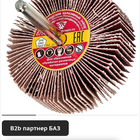
B2b партнер БАЗ