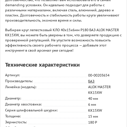
demanding условиях. Он идеально подходит для работы с
различными материалами, включая сталь, алюминий, дерево и
пластик. Долговечность и стабильность работы круга увеличивают
производительность, экономя время и силы.
Выбирая круг лепестковый КЛО 40х15х6мм P180 БАЗ ALOX MASTER
KK15XW, вы можете быть уверены в том, что доверяете продукцию с
проверенной репутацией. Не упустите возможность повысить
эффективность своего рабочего процесса — добавьте этот
инструмент в свой арсенал уже сегодня!
Технические характеристики
Артикул:
00-00203654
Производитель:
БАЗ
Линейка (модель):
ALOX MASTER
KK15XW
Диаметр:
40 мм
Диаметр хвостовика:
6 мм
Серия шлифовальной шкурки:
KK15XW
Толщина:
15 мм
Зернистость:
180 P