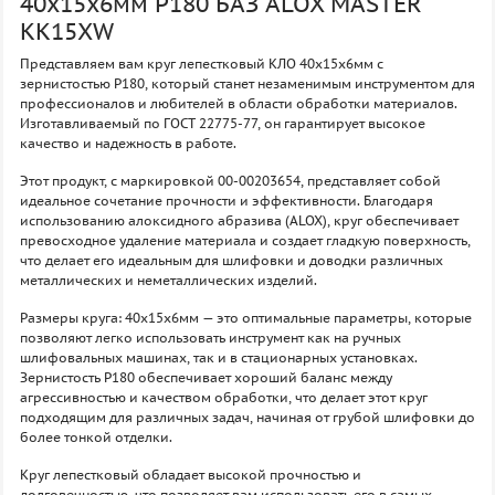
40х15х6мм P180 БАЗ ALOX MASTER
KK15XW
Представляем вам круг лепестковый КЛО 40х15х6мм с
зернистостью P180, который станет незаменимым инструментом для
профессионалов и любителей в области обработки материалов.
Изготавливаемый по ГОСТ 22775-77, он гарантирует высокое
качество и надежность в работе.
Этот продукт, с маркировкой 00-00203654, представляет собой
идеальное сочетание прочности и эффективности. Благодаря
использованию алоксидного абразива (ALOX), круг обеспечивает
превосходное удаление материала и создает гладкую поверхность,
что делает его идеальным для шлифовки и доводки различных
металлических и неметаллических изделий.
Размеры круга: 40х15х6мм — это оптимальные параметры, которые
позволяют легко использовать инструмент как на ручных
шлифовальных машинах, так и в стационарных установках.
Зернистость P180 обеспечивает хороший баланс между
агрессивностью и качеством обработки, что делает этот круг
подходящим для различных задач, начиная от грубой шлифовки до
более тонкой отделки.
Круг лепестковый обладает высокой прочностью и
долговечностью, что позволяет вам использовать его в самых