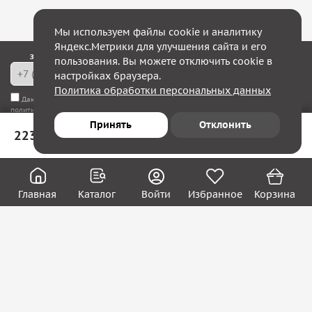
Мы используем файлы cookie и аналитику
Яндекс.Метрики для улучшения сайта и его
Закажите обратный звонок — в течение 10 минут мы с Вами свяжемся!
пользования. Вы можете отключить cookie в
настройках браузера.
Политика обработки персональных данных
Даю согласие на
обработку моих персональных данных
, а также соглашаюсь с
политикой конфиденциальности
Принять
Отклонить
223 ₽
В корзину
Юридическим лицам
Акции
Вакансии
Главная
Каталог
Войти
Избранное
Корзина
Контакты
Покупателям
О нас
О компании
Блог
Реквизиты
Контакты:
8 (800) 222-39-09