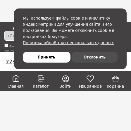
Мы используем файлы cookie и аналитику
Яндекс.Метрики для улучшения сайта и его
Закажите обратный звонок — в течение 10 минут мы с Вами свяжемся!
пользования. Вы можете отключить cookie в
настройках браузера.
Политика обработки персональных данных
Даю согласие на
обработку моих персональных данных
, а также соглашаюсь с
политикой конфиденциальности
Принять
Отклонить
223 ₽
В корзину
Юридическим лицам
Акции
Вакансии
Главная
Каталог
Войти
Избранное
Корзина
Контакты
Покупателям
О нас
О компании
Блог
Реквизиты
Контакты: