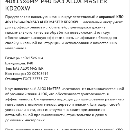
40х15х6мм P40 БАЗ ALOX MASTER
KD20XW
Представляем вашему вниманию
круг лепестковый с оправкой КЛО
40х15х6мм P40 БАЗ ALOX MASTER KD20XW
— идеальный инструмент
для профессионалов и любителей, стремящихся достичь
максимального качества обработки поверхности. Этот круг
обеспечивает высокую эффективность шлифования благодаря
своей уникальной конструкции и использованию качественных
материалов.
Размеры:
40х15х6 мм
Грануляция:
P40
Тип:
БАЗ ALOX MASTER
Код товара:
00-00308495
Стандарт:
ГОСТ 22775-77
Круг лепестковый ALOX MASTER изготовлен из высококачественной
абразивной ткани ALOX, что обеспечивает долговечность и
эффективность. Он идеально подходит для шлифования различных
материалов, включая металл, дерево и пластик. Благодаря своей
универсальности, этот инструмент находит применение в
автомобильной промышленности, строительстве и даже в
домашних мастерских.
Преимущества использования круга лепесткового с оправкой КЛО