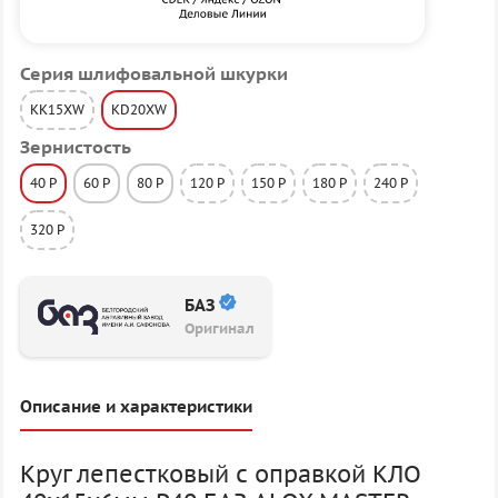
Серия шлифовальной шкурки
KK15XW
KD20XW
Зернистость
40 P
60 P
80 P
120 P
150 P
180 P
240 P
320 P
БАЗ
Оригинал
Описание и характеристики
Круг лепестковый с оправкой КЛО