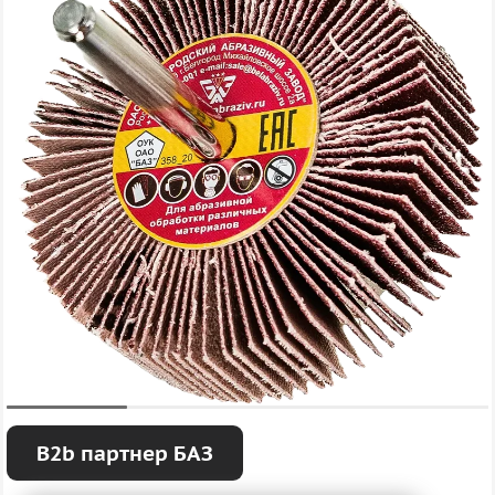
B2b партнер БАЗ