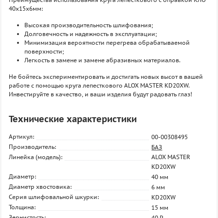
40х15х6мм:
Высокая производительность шлифования;
Долговечность и надежность в эксплуатации;
Минимизация вероятности перегрева обрабатываемой
поверхности;
Легкость в замене и замене абразивных материалов.
Не бойтесь экспериментировать и достигать новых высот в вашей
работе с помощью круга лепесткового ALOX MASTER KD20XW.
Инвестируйте в качество, и ваши изделия будут радовать глаз!
Технические характеристики
Артикул:
00-00308495
Производитель:
БАЗ
Линейка (модель):
ALOX MASTER
KD20XW
Диаметр:
40 мм
Диаметр хвостовика:
6 мм
Серия шлифовальной шкурки:
KD20XW
Толщина:
15 мм
Зернистость:
40 P