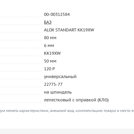
00-00312584
БАЗ
ALOX STANDART KK19XW
80 мм
6 мм
KK19XW
50 мм
120 P
универсальный
22775-77
на шпиндель
лепестковый с оправкой (КЛО)
ра менять характеристики, внешний вид, комплектацию товара и место 