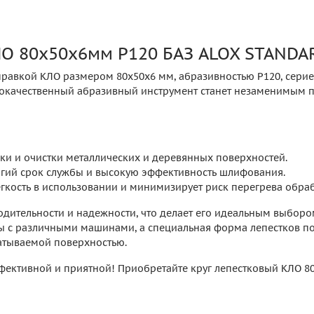
КЛО 80х50х6мм P120 БАЗ ALOX STAND
авкой КЛО размером 80х50х6 мм, абразивностью P120, серией
ококачественный абразивный инструмент станет незаменимым
и и очистки металлических и деревянных поверхностей.
лгий срок службы и высокую эффективность шлифования.
гкость в использовании и минимизирует риск перегрева обра
дительности и надежности, что делает его идеальным выбором
ты с различными машинами, а специальная форма лепестков по
атываемой поверхностью.
ффективной и приятной! Приобретайте круг лепестковый КЛО 8