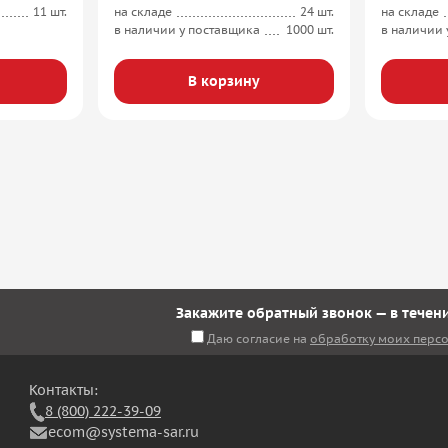
11 шт.
на складе
24 шт.
на складе
в наличии у поставщика
1000 шт.
в наличии 
В корзину
Закажите обратный звонок — в течени
Даю согласие на
обработку моих перс
Контакты:
8 (800) 222-39-09
ecom@systema-sar.ru