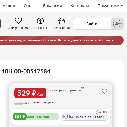
Акции
О нас
Вакансии
Контакты
Покупателям
Войти
Избранное
Заказы
Корзина
струменты, оставляют образцы. Хотите узнать, как это работает?
 10H 00-00312584
после регистрации
329 ₽
/шт
до регистрации
356 ₽
до -30%
301 ₽
для юр. лиц
Можно ещё дешевле