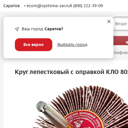
Саратов
ecom@systema-sar.ru
8 (800) 222-39-09
Каталог
Везде
Ваш город
Саратов?
— больше, чем просто оптовые цены.
Все верно
Выбрать город
Главная
/
Абразивные материалы
/
Лепестковые шлифов
Круг лепестковый с оправкой КЛО 8