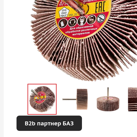
B2b партнер БАЗ