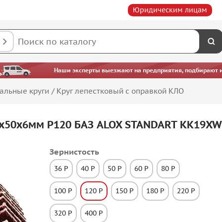
Юридическим лицам
Наши эксперты выезжают на предприятия, подбирают ин
альные круги
/
Круг лепестковый с оправкой КЛО
0х50х6мм P120 БАЗ ALOX STANDART KK19XW
Зернистость
36 P
40 P
50 P
60 P
80 P
100 P
120 P
150 P
180 P
220 P
320 P
400 P