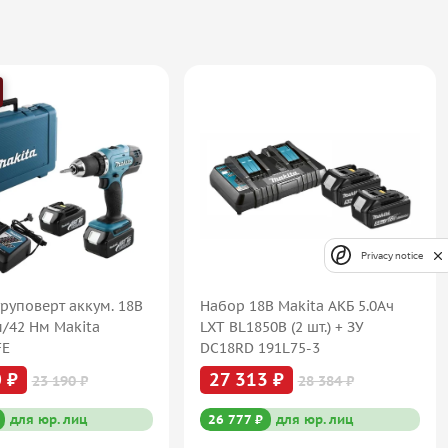
Privacy notice
руповерт аккум. 18В
Набор 18В Makita АКБ 5.0Ач
м/42 Нм Makita
LXT BL1850B (2 шт.) + ЗУ
FE
DC18RD 191L75-3
 ₽
27 313 ₽
23 190 ₽
28 384 ₽
для юр. лиц
26 777 ₽
для юр. лиц