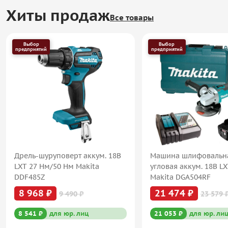
Хиты продаж
Все товары
Выбор
Выбор
предприятий
предприятий
Дрель-шуруповерт аккум. 18В
Машина шлифовальн
LXT 27 Нм/50 Нм Makita
угловая аккум. 18В L
DDF485Z
Makita DGA504RF
8 968 ₽
21 474 ₽
9 490 ₽
23 579 
8 541 ₽
для юр. лиц
21 053 ₽
для юр. ли