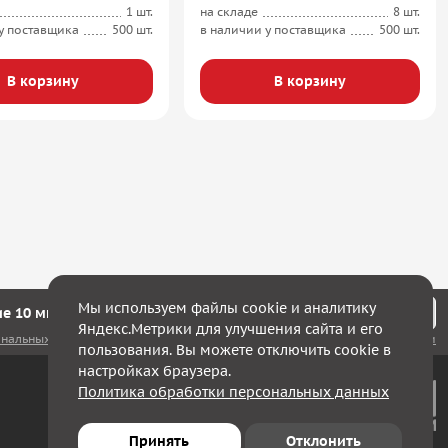
1 шт.
на складе
8 шт.
у поставщика
500 шт.
в наличии у поставщика
500 шт.
В корзину
В корзину
Мы используем файлы cookie и аналитику
е 10 минут мы с Вами свяжемся!
Яндекс.Метрики для улучшения сайта и его
ональных данных
, а также соглашаюсь с
политикой конфиденциальности
пользования. Вы можете отключить cookie в
настройках браузера.
Политика обработки персональных данных
Принять
Отклонить