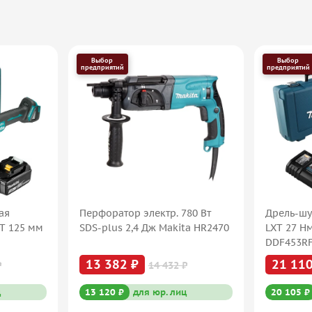
Выбор
Выбор
предприятий
предприятий
ая
Перфоратор электр. 780 Вт
Дрель-шу
XT 125 мм
SDS-plus 2,4 Дж Makita HR2470
LXT 27 Н
DDF453R
13 382 ₽
21 110
₽
14 432 ₽
ц
13 120 ₽
для юр. лиц
20 105 ₽