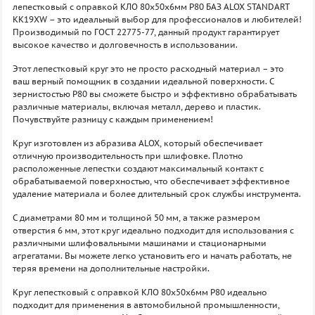
лепестковый с оправкой КЛО 80х50х6мм P80 БАЗ ALOX STANDART
KK19XW – это идеальный выбор для профессионалов и любителей!
Производимый по ГОСТ 22775-77, данный продукт гарантирует
высокое качество и долговечность в использовании.
Этот лепестковый круг это не просто расходный материал – это
ваш верный помощник в создании идеальной поверхности. С
зернистостью P80 вы сможете быстро и эффективно обрабатывать
различные материалы, включая металл, дерево и пластик.
Почувствуйте разницу с каждым применением!
Круг изготовлен из абразива ALOX, который обеспечивает
отличную производительность при шлифовке. Плотно
расположенные лепестки создают максимальный контакт с
обрабатываемой поверхностью, что обеспечивает эффективное
удаление материала и более длительный срок службы инструмента.
С диаметрами 80 мм и толщиной 50 мм, а также размером
отверстия 6 мм, этот круг идеально подходит для использования с
различными шлифовальными машинами и стационарными
агрегатами. Вы можете легко установить его и начать работать, не
теряя времени на дополнительные настройки.
Круг лепестковый с оправкой КЛО 80х50х6мм P80 идеально
подходит для применения в автомобильной промышленности,