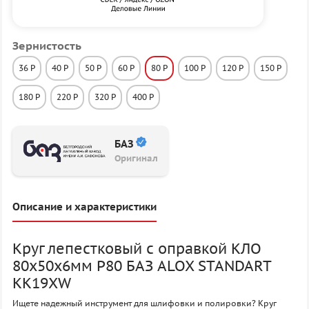
Зернистость
36 P
40 P
50 P
60 P
80 P
100 P
120 P
150 P
180 P
220 P
320 P
400 P
БАЗ
Оригинал
Описание и характеристики
Круг лепестковый с оправкой КЛО
80х50х6мм P80 БАЗ ALOX STANDART
KK19XW
Ищете надежный инструмент для шлифовки и полировки? Круг