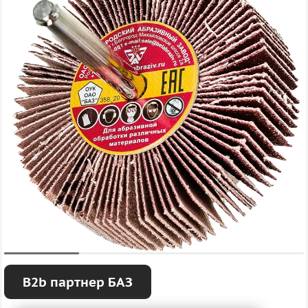
B2b партнер БАЗ