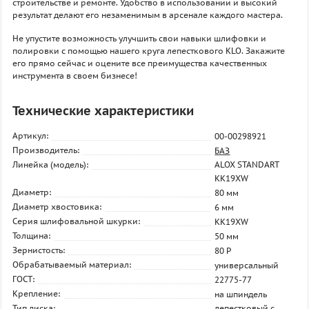
строительстве и ремонте. Удобство в использовании и высокий
результат делают его незаменимым в арсенале каждого мастера.
Не упустите возможность улучшить свои навыки шлифовки и
полировки с помощью нашего круга лепесткового KLO. Закажите
его прямо сейчас и оцените все преимущества качественных
инструмента в своем бизнесе!
Технические характеристики
Артикул:
00-00298921
Производитель:
БАЗ
Линейка (модель):
ALOX STANDART
KK19XW
Диаметр:
80 мм
Диаметр хвостовика:
6 мм
Серия шлифовальной шкурки:
KK19XW
Толщина:
50 мм
Зернистость:
80 P
Обрабатываемый материал:
универсальный
ГОСТ:
22775-77
Крепление:
на шпиндель
Тип диска:
лепестковый с