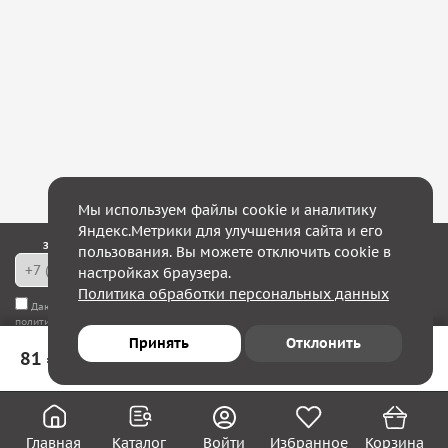
Мы используем файлы cookie и аналитику
Яндекс.Метрики для улучшения сайта и его
Закажите обратный звонок — в течение 10 минут мы с Вами свяжемся!
пользования. Вы можете отключить cookie в
настройках браузера.
Политика обработки персональных данных
Даю согласие на
обработку моих персональных данных
, а также соглашаюсь с
политикой конфиденциальности
Принять
Отклонить
81 ₽
В корзину
Юридическим лицам
Акции
Вакансии
Главная
Каталог
Войти
Избранное
Корзина