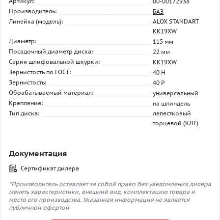
Артикул:
00-00172938
Производитель:
БАЗ
Линейка (модель):
ALOX STANDART
KK19XW
Диаметр:
115 мм
Посадочный диаметр диска:
22 мм
Серия шлифовальной шкурки:
KK19XW
Зернистость по ГОСТ:
40 H
Зернистость:
40 P
Обрабатываемый материал:
универсальный
Крепление:
на шпиндель
Тип диска:
лепестковый
торцевой (КЛТ)
Документация
Сертификат дилера
*Производитель оставляет за собой право без уведомления дилера
менять характеристики, внешний вид, комплектацию товара и
место его производства. Указанная информация не является
публичной офертой