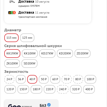
Доставка
10 августа
курьером SYSTEM
Доставка
11 августа
транспортная компания
Диаметр
115 мм
125 мм
Серия шлифовальной шкурки
KK19XW
KK10XW
KD27XW
KD20XW
ZD20XW
ZK10XW
SD20XW
Зернистость
24 P
36 P
40 P
50 P
60 P
70 P
80 P
100 P
120 P
150 P
180 P
220 P
240 P
320 P
400 P
БАЗ