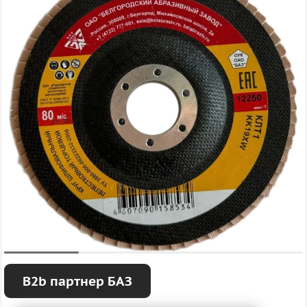
B2b партнер БАЗ