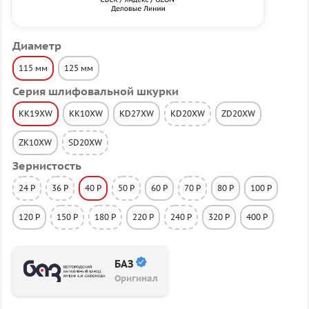
Диаметр
115 мм
125 мм
Серия шлифовальной шкурки
KK19XW
KK10XW
KD27XW
KD20XW
ZD20XW
ZK10XW
SD20XW
Зернистость
24 P
36 P
40 P
50 P
60 P
70 P
80 P
100 P
120 P
150 P
180 P
220 P
240 P
320 P
400 P
БАЗ
Оригинал