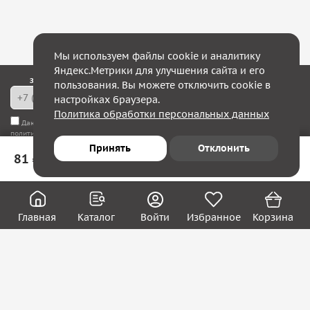
Мы используем файлы cookie и аналитику
Яндекс.Метрики для улучшения сайта и его
Закажите обратный звонок — в течение 10 минут мы с Вами свяжемся!
пользования. Вы можете отключить cookie в
настройках браузера.
Политика обработки персональных данных
Даю согласие на
обработку моих персональных данных
, а также соглашаюсь с
политикой конфиденциальности
Принять
Отклонить
81 ₽
В корзину
Юридическим лицам
Акции
Вакансии
Главная
Каталог
Войти
Избранное
Корзина
Контакты
Покупателям
О нас
О компании
Блог
Реквизиты