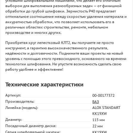
угловыми шлифовальными машинами, что делает его отличным
выбором для выполнения разнообразных задач — от финишной
обработки до грубой шлифовки. Зернистость P40 предлагает
оптимальное соотношение между скоростью удаления материала и
аккуратностью обработки, что позволяет использовать его в
различных областях: строительстве, ремонте, мебельном
производстве и многих других.
Приобретая круг лепестковый КЛТ2, вы получаете не просто
инструмент, а гарантию высококачественного результата,
надёжности и долговечности. Поднимите ваши проекты на новый
уровень с помощью этого превосходного, основанного на времени
технологии шлифования. Не упустите возможность сделать свою
работу удобнее и эффективнее!
Технические характеристики
Артикул:
00-00177372
Производитель:
БАЗ
Линейка (модель):
ALOX STANDART
KK19XW
Диаметр:
115 мм
Посадочный диаметр диска:
22 мм
Серия шлифовальной шкурки:
KK19XW