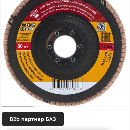
B2b партнер БАЗ