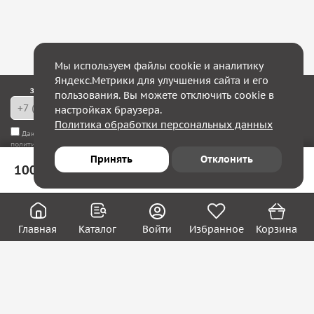
Мы используем файлы cookie и аналитику
Яндекс.Метрики для улучшения сайта и его
Закажите обратный звонок — в течение 10 минут мы с Вами свяжемся!
пользования. Вы можете отключить cookie в
настройках браузера.
Политика обработки персональных данных
Даю согласие на
обработку моих персональных данных
, а также соглашаюсь с
политикой конфиденциальности
Принять
Отклонить
100 ₽
В корзину
Юридическим лицам
Акции
Вакансии
Главная
Каталог
Войти
Избранное
Корзина
Контакты
Покупателям
О нас
О компании
Блог
Реквизиты