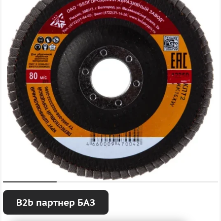
B2b партнер БАЗ