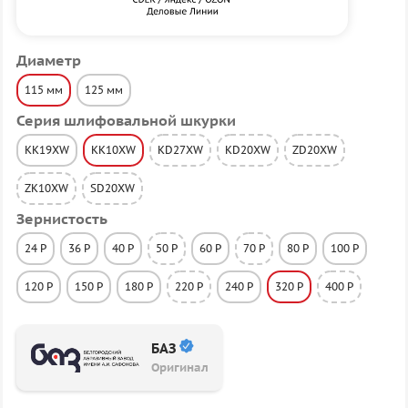
Диаметр
115 мм
125 мм
Серия шлифовальной шкурки
KK19XW
KK10XW
KD27XW
KD20XW
ZD20XW
ZK10XW
SD20XW
Зернистость
24 P
36 P
40 P
50 P
60 P
70 P
80 P
100 P
120 P
150 P
180 P
220 P
240 P
320 P
400 P
БАЗ
Оригинал