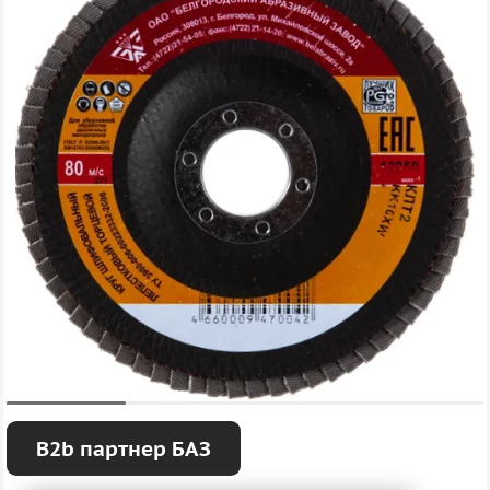
B2b партнер БАЗ