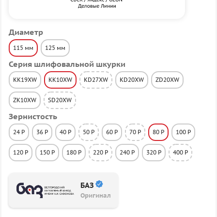
Диаметр
115 мм
125 мм
Серия шлифовальной шкурки
KK19XW
KK10XW
KD27XW
KD20XW
ZD20XW
ZK10XW
SD20XW
Зернистость
24 P
36 P
40 P
50 P
60 P
70 P
80 P
100 P
120 P
150 P
180 P
220 P
240 P
320 P
400 P
БАЗ
Оригинал