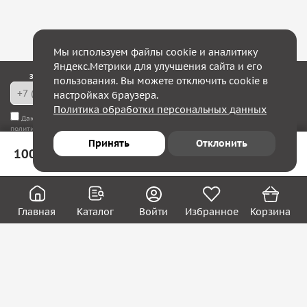
Мы используем файлы cookie и аналитику
Яндекс.Метрики для улучшения сайта и его
Закажите обратный звонок — в течение 10 минут мы с Вами свяжемся!
пользования. Вы можете отключить cookie в
настройках браузера.
Политика обработки персональных данных
Даю согласие на
обработку моих персональных данных
, а также соглашаюсь с
политикой конфиденциальности
Принять
Отклонить
100 ₽
В корзину
Юридическим лицам
Акции
Вакансии
Главная
Каталог
Войти
Избранное
Корзина
Контакты
Покупателям
О нас
О компании
Блог
Реквизиты