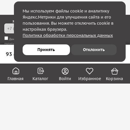
Мы используем файлы cookie и аналитику
Яндекс.Метрики для улучшения сайта и его
Закажите обратный звонок — в течение 10 минут мы с Вами свяжемся!
пользования. Вы можете отключить cookie в
настройках браузера.
Политика обработки персональных данных
Даю согласие на
обработку моих персональных данных
, а также соглашаюсь с
политикой конфиденциальности
Принять
Отклонить
93 ₽
В корзину
Юридическим лицам
Акции
Вакансии
Главная
Каталог
Войти
Избранное
Корзина
Контакты
Покупателям
О нас
О компании
Блог
Реквизиты
Контакты:
8 (800) 222-39-09