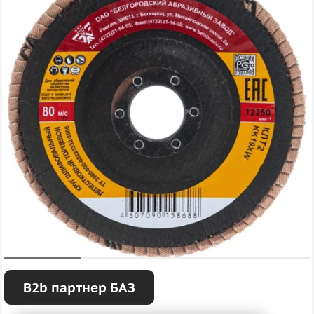
B2b партнер БАЗ