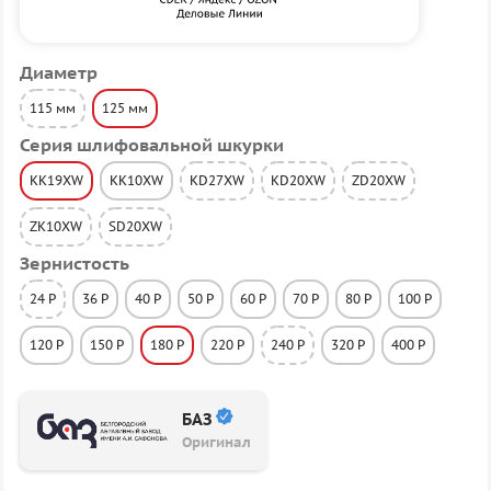
Диаметр
115 мм
125 мм
Серия шлифовальной шкурки
KK19XW
KK10XW
KD27XW
KD20XW
ZD20XW
ZK10XW
SD20XW
Зернистость
24 P
36 P
40 P
50 P
60 P
70 P
80 P
100 P
120 P
150 P
180 P
220 P
240 P
320 P
400 P
БАЗ
Оригинал