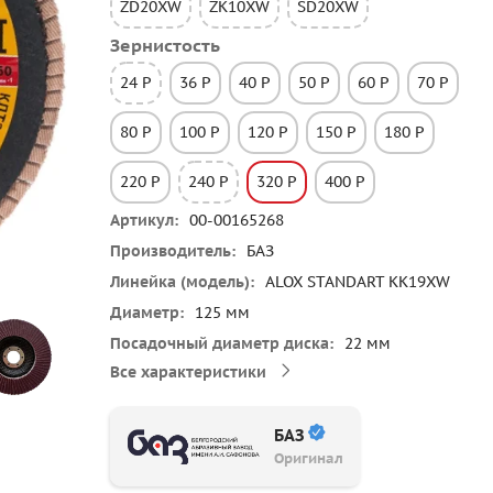
ZD20XW
ZK10XW
SD20XW
Зернистость
24 P
36 P
40 P
50 P
60 P
70 P
80 P
100 P
120 P
150 P
180 P
220 P
240 P
320 P
400 P
Артикул
00-00165268
Производитель
БАЗ
Линейка (модель)
ALOX STANDART KK19XW
Диаметр
125 мм
Посадочный диаметр диска
22 мм
Все характеристики
БАЗ
Оригинал