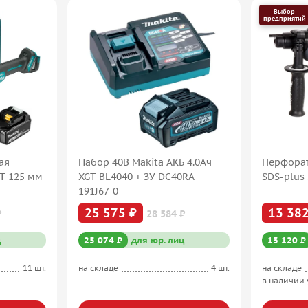
Выбор
предприятий
ая
Набор 40В Makita АКБ 4.0Ач
Перфорат
XT 125 мм
XGT BL4040 + ЗУ DC40RA
SDS-plus 
191J67-0
25 575 ₽
13 382
₽
28 584 ₽
ц
25 074 ₽
для юр. лиц
13 120 ₽
11 шт.
на складе
4 шт.
на складе
в наличии 