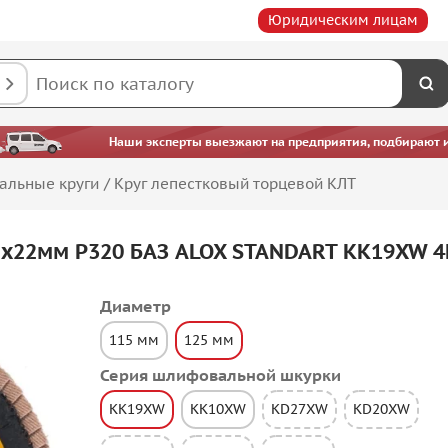
Юридическим лицам
Наши эксперты выезжают на предприятия, подбирают ин
альные круги
/
Круг лепестковый торцевой КЛТ
5х22мм P320 БАЗ ALOX STANDART KK19XW 4
Диаметр
115 мм
125 мм
Серия шлифовальной шкурки
KK19XW
KK10XW
KD27XW
KD20XW