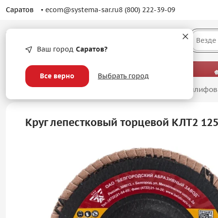
Саратов
ecom@systema-sar.ru
8 (800) 222-39-09
Каталог
Везде
Ваш город
Саратов?
— больше, чем просто оптовые цены.
Все верно
Выбрать город
Главная
/
Абразивные материалы
/
Лепестковые шлифов
Круг лепестковый торцевой КЛТ2 12