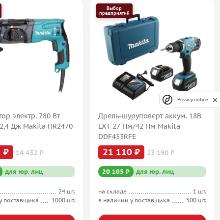
Выбор
предприятий
Privacy notice
ор электр. 780 Вт
Дрель-шуруповерт аккум. 18В
2,4 Дж Makita HR2470
LXT 27 Нм/42 Нм Makita
DDF453RFE
 ₽
21 110 ₽
14 432 ₽
23 190 ₽
для юр. лиц
20 105 ₽
для юр. лиц
24 шт.
на складе
1 шт.
у поставщика
1000 шт.
в наличии у поставщика
500 шт.