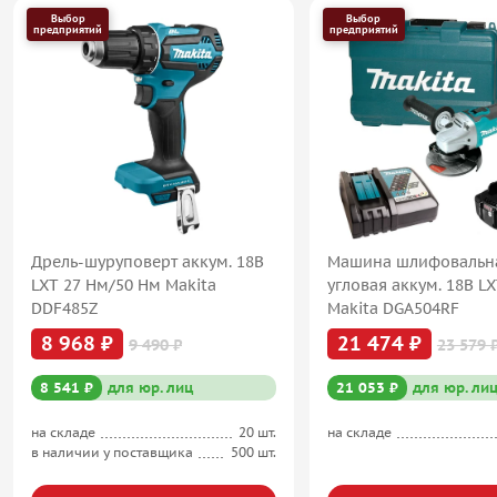
Выбор
Выбор
предприятий
предприятий
Дрель-шуруповерт аккум. 18В
Машина шлифовальн
LXT 27 Нм/50 Нм Makita
угловая аккум. 18В L
DDF485Z
Makita DGA504RF
8 968 ₽
21 474 ₽
9 490 ₽
23 579 
8 541 ₽
для юр. лиц
21 053 ₽
для юр. ли
на складе
20 шт.
на складе
в наличии у поставщика
500 шт.