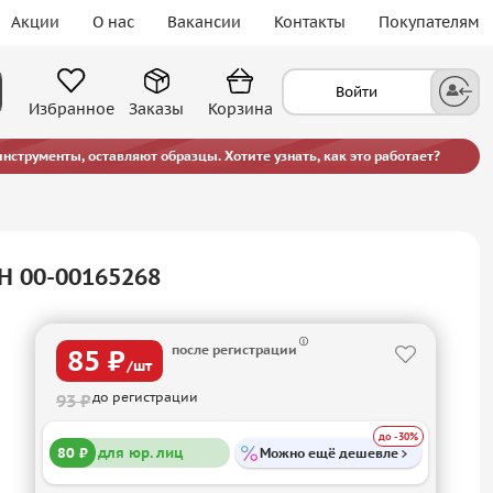
Акции
О нас
Вакансии
Контакты
Покупателям
Войти
Избранное
Заказы
Корзина
струменты, оставляют образцы. Хотите узнать, как это работает?
H 00-00165268
после регистрации
85 ₽
/шт
до регистрации
93 ₽
до -30%
80 ₽
для юр. лиц
Можно ещё дешевле