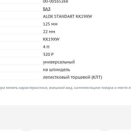
00-00165268
БАЗ
ALOX STANDART KK19XW
125 мм
22 мм
KK19XW
4 H
320 P
универсальный
на шпиндель
лепестковый торцевой (КЛТ)
ра менять характеристики, внешний вид, комплектацию товара и место 