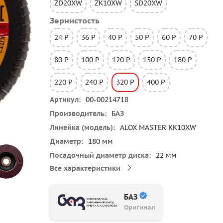
ZD20XW
ZK10XW
SD20XW
Зернистость
24 P
36 P
40 P
50 P
60 P
70 P
80 P
100 P
120 P
150 P
180 P
220 P
240 P
320 P
400 P
Артикул
00-00214718
Производитель
БАЗ
Линейка (модель)
ALOX MASTER KK10XW
Диаметр
180 мм
Посадочный диаметр диска
22 мм
Все характеристики
БАЗ
Оригинал