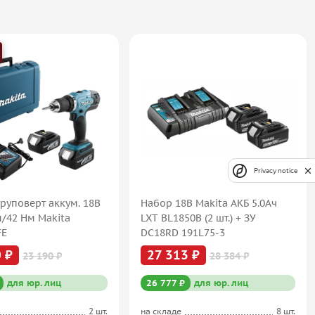
Privacy notice
руповерт аккум. 18В
Набор 18В Makita АКБ 5.0Ач
м/42 Нм Makita
LXT BL1850B (2 шт.) + ЗУ
FE
DC18RD 191L75-3
 ₽
27 313 ₽
23 190 ₽
28 384 ₽
для юр. лиц
26 777 ₽
для юр. лиц
2 шт.
на складе
8 шт.