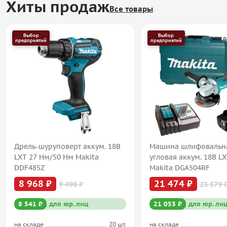
Хиты продаж
Все товары
Выбор
Выбор
предприятий
предприятий
Дрель-шуруповерт аккум. 18В
Машина шлифовальн
LXT 27 Нм/50 Нм Makita
угловая аккум. 18В L
DDF485Z
Makita DGA504RF
8 968 ₽
21 474 ₽
9 490 ₽
23 579 
8 541 ₽
для юр. лиц
21 053 ₽
для юр. ли
на складе
20 шт.
на складе