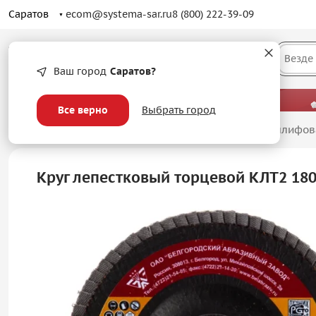
Саратов
ecom@systema-sar.ru
8 (800) 222-39-09
Каталог
Везде
Ваш город
Саратов?
— больше, чем просто оптовые цены.
Все верно
Выбрать город
Главная
/
Абразивные материалы
/
Лепестковые шлифов
Круг лепестковый торцевой КЛТ2 18