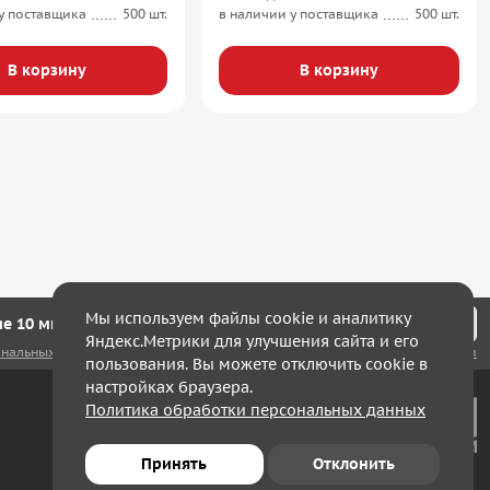
у поставщика
500 шт.
в наличии у поставщика
500 шт.
В корзину
В корзину
Мы используем файлы cookie и аналитику
е 10 минут мы с Вами свяжемся!
Яндекс.Метрики для улучшения сайта и его
ональных данных
, а также соглашаюсь с
политикой конфиденциальности
пользования. Вы можете отключить cookie в
настройках браузера.
Политика обработки персональных данных
Принять
Отклонить