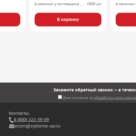
в наличии у поставщика
1000 шт.
в наличии 
В корзину
Закажите обратный звонок — в течени
Даю согласие на
обработку моих перс
Контакты:
8 (800) 222-39-09
ecom@systema-sar.ru