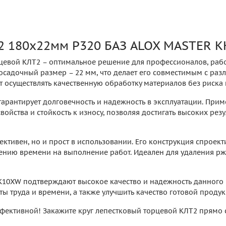
2 180х22мм P320 БАЗ ALOX MASTER K
цевой КЛТ2 – оптимальное решение для профессионалов, раб
о посадочный размер – 22 мм, что делает его совместимым с 
ет осуществлять качественную обработку материалов без риска
 гарантирует долговечность и надежность в эксплуатации. При
ойства и стойкость к износу, позволяя достигать высоких рез
ктивен, но и прост в использовании. Его конструкция спроект
ению времени на выполнение работ. Идеален для удаления ржа
10XW подтверждают высокое качество и надежность данного п
ты труда и времени, а также улучшить качество готовой продук
ффективной! Закажите круг лепестковый торцевой КЛТ2 прямо 