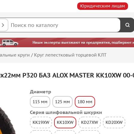
Юридическим лицам
Наши эксперты выезжают на предприятия, подбирают ин
альные круги
/
Круг лепестковый торцевой КЛТ
0х22мм P320 БАЗ ALOX MASTER KK10XW 00-
Диаметр
115 мм
125 мм
180 мм
Серия шлифовальной шкурки
KK19XW
KK10XW
KD27XW
KD20XW