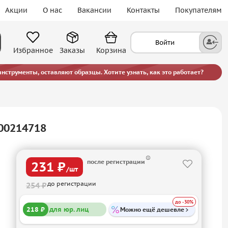
Акции
О нас
Вакансии
Контакты
Покупателям
Войти
Избранное
Заказы
Корзина
струменты, оставляют образцы. Хотите узнать, как это работает?
00214718
после регистрации
231 ₽
/шт
до регистрации
254 ₽
до -30%
218 ₽
для юр. лиц
Можно ещё дешевле