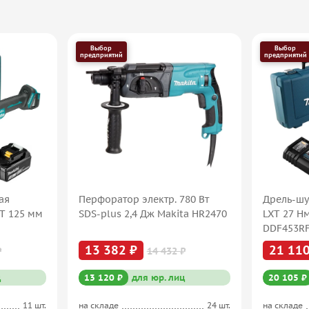
Выбор
Выбор
предприятий
предприятий
ая
Перфоратор электр. 780 Вт
Дрель-шу
XT 125 мм
SDS-plus 2,4 Дж Makita HR2470
LXT 27 Н
DDF453R
13 382 ₽
21 110
₽
14 432 ₽
ц
13 120 ₽
для юр. лиц
20 105 ₽
11 шт.
на складе
24 шт.
на складе