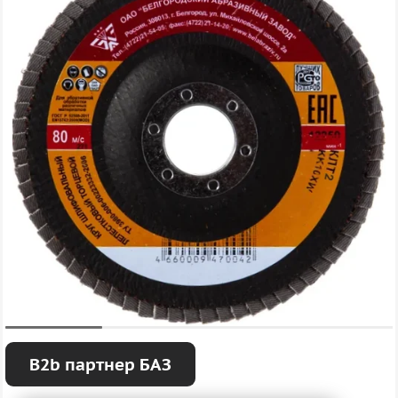
B2b партнер БАЗ