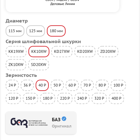
Диаметр
115 мм
125 мм
180 мм
Серия шлифовальной шкурки
KK19XW
KK10XW
KD27XW
KD20XW
ZD20XW
ZK10XW
SD20XW
Зернистость
24 P
36 P
40 P
50 P
60 P
70 P
80 P
100 P
120 P
150 P
180 P
220 P
240 P
320 P
400 P
БАЗ
Оригинал