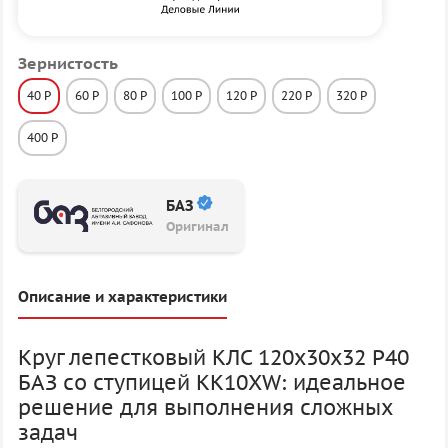
Зернистость
40 P
60 P
80 P
100 P
120 P
220 P
320 P
400 P
БАЗ
Оригинал
Описание и характеристики
Круг лепестковый КЛС 120х30х32 P40
БАЗ со ступицей KK10XW: идеальное
решение для выполнения сложных
задач