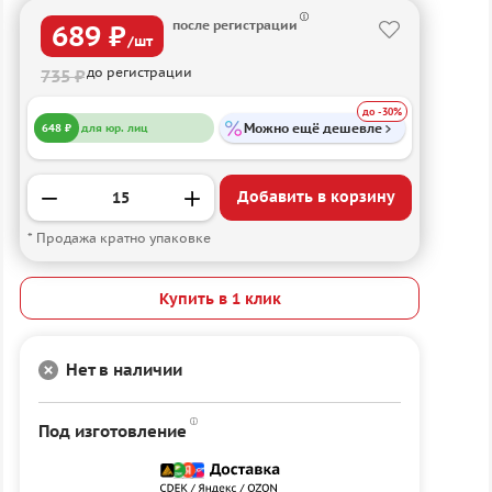
после регистрации
689 ₽
/шт
до регистрации
735 ₽
до -30%
Можно ещё дешевле
648 ₽
для юр. лиц
Добавить в корзину
* Продажа кратно упаковке
Купить в 1 клик
Нет в наличии
Под изготовление