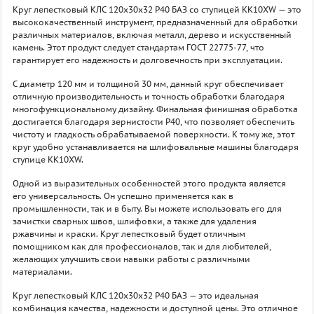
Круг лепестковый КЛС 120х30х32 P40 БАЗ со ступицей KK10XW — это
высококачественный инструмент, предназначенный для обработки
различных материалов, включая металл, дерево и искусственный
камень. Этот продукт следует стандартам ГОСТ 22775-77, что
гарантирует его надежность и долговечность при эксплуатации.
С диаметр 120 мм и толщиной 30 мм, данный круг обеспечивает
отличную производительность и точность обработки благодаря
многофункциональному дизайну. Финальная финишная обработка
достигается благодаря зернистости P40, что позволяет обеспечить
чистоту и гладкость обрабатываемой поверхности. К тому же, этот
круг удобно устанавливается на шлифовальные машины благодаря
ступице KK10XW.
Одной из выразительных особенностей этого продукта является
его универсальность. Он успешно применяется как в
промышленности, так и в быту. Вы можете использовать его для
зачистки сварных швов, шлифовки, а также для удаления
ржавчины и краски. Круг лепестковый будет отличным
помощником как для профессионалов, так и для любителей,
желающих улучшить свои навыки работы с различными
материалами.
Круг лепестковый КЛС 120х30х32 P40 БАЗ — это идеальная
комбинация качества, надежности и доступной цены. Это отличное