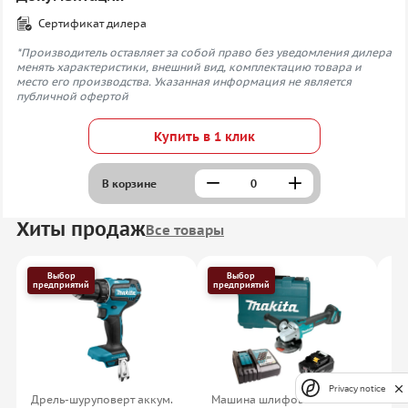
Сертификат дилера
*Производитель оставляет за собой право без уведомления дилера
менять характеристики, внешний вид, комплектацию товара и
место его производства. Указанная информация не является
публичной офертой
Купить в 1 клик
В корзине
Хиты продаж
Все товары
Выбор
Выбор
предприятий
предприятий
Privacy notice
Дрель-шуруповерт аккум.
Машина шлифовальная
На