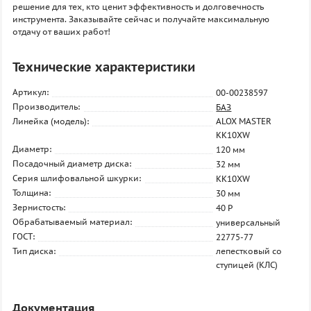
решение для тех, кто ценит эффективность и долговечность
инструмента. Заказывайте сейчас и получайте максимальную
отдачу от ваших работ!
Технические характеристики
Артикул:
00-00238597
Производитель:
БАЗ
Линейка (модель):
ALOX MASTER
KK10XW
Диаметр:
120 мм
Посадочный диаметр диска:
32 мм
Серия шлифовальной шкурки:
KK10XW
Толщина:
30 мм
Зернистость:
40 P
Обрабатываемый материал:
универсальный
ГОСТ:
22775-77
Тип диска:
лепестковый со
ступицей (КЛС)
Документация