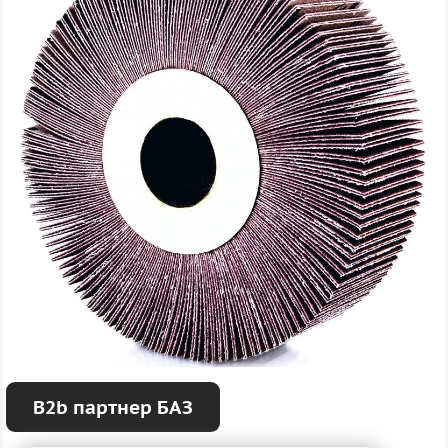
B2b партнер БАЗ