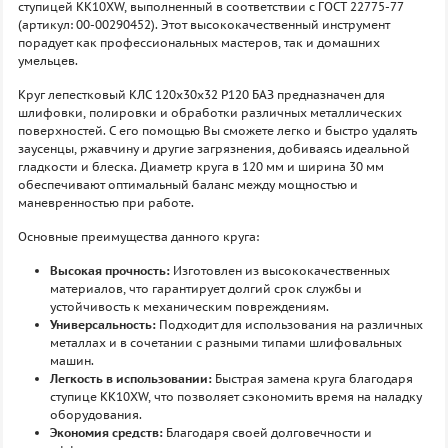
ступицей KK10XW, выполненный в соответствии с ГОСТ 22775-77
(артикул: 00-00290452). Этот высококачественный инструмент
порадует как профессиональных мастеров, так и домашних
умельцев.
Круг лепестковый КЛС 120х30х32 P120 БАЗ предназначен для
шлифовки, полировки и обработки различных металлических
поверхностей. С его помощью Вы сможете легко и быстро удалять
заусенцы, ржавчину и другие загрязнения, добиваясь идеальной
гладкости и блеска. Диаметр круга в 120 мм и ширина 30 мм
обеспечивают оптимальный баланс между мощностью и
маневренностью при работе.
Основные преимущества данного круга:
Высокая прочность:
Изготовлен из высококачественных
материалов, что гарантирует долгий срок службы и
устойчивость к механическим повреждениям.
Универсальность:
Подходит для использования на различных
металлах и в сочетании с разными типами шлифовальных
машин.
Легкость в использовании:
Быстрая замена круга благодаря
ступице KK10XW, что позволяет сэкономить время на наладку
оборудования.
Экономия средств:
Благодаря своей долговечности и