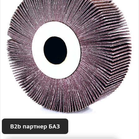
B2b партнер БАЗ