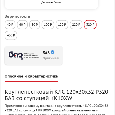
Зернистость
40 P
60 P
80 P
100 P
120 P
220 P
320 P
400 P
БАЗ
Оригинал
Описание и характеристики
Круг лепестковый КЛС 120х30х32 P320
БАЗ со ступицей KK10XW
Представляем вашему вниманию круг лепестковый КЛС 120х30х32
P320 БАЗ со ступицей KK10XW, который станет незаменимым
инструментом для выполнения различных шлифовальных работ.