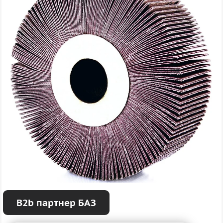
B2b партнер БАЗ