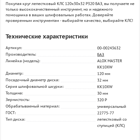
Покупая круг лепестковый КЛС 120х30х32 P320 БАЗ, вы получаете не
только высококачественный инструмент, но и надежного
помощника в ваших шлифовальных работах. Доверяйте
проверенным инструментам - выбирайте качество, выбирайте КЛС!
Технические характеристики
Артикул:
00-00243632
Производитель:
БАЗ
Линейка (модель):
ALOX MASTER
KK10XW
Диаметр:
120 мм
Посадочный диаметр диска:
32 мм
Серия шлифовальной шкурки:
KK10XW
Толщина:
30 мм
Зернистость:
320 P
Обрабатываемый материал:
универсальный
ГОСТ:
22775-77
Тип диска:
лепестковый со
ступицей (КЛС)