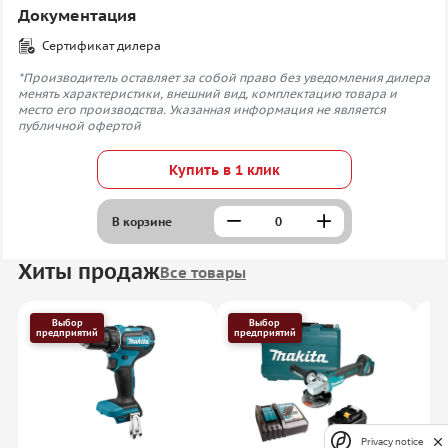
Документация
Сертификат дилера
*Производитель оставляет за собой право без уведомления дилера
менять характеристики, внешний вид, комплектацию товара и
место его производства. Указанная информация не является
публичной офертой
Купить в 1 клик
В корзине
Хиты продаж
Все товары
Выбор
Выбор
предприятий
предприятий
Privacy notice