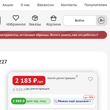
Акции
О нас
Вакансии
Контакты
Покупателям
Войти
Избранное
Заказы
Корзина
струменты, оставляют образцы. Хотите узнать, как это работает?
227
после регистрации
2 183 ₽
/шт
до регистрации
2 328 ₽
до -30%
1 950 ₽
для юр. лиц
Можно ещё дешевле