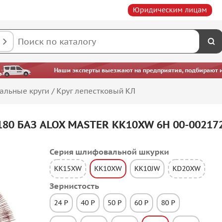
Юридическим лицам
Наши эксперты выезжают на предприятия, подбирают ин
альные круги
/
Круг лепестковый КЛ
180 БАЗ ALOX MASTER KK10XW 6H 00-00217
Серия шлифовальной шкурки
KK15XW
KK10XW
KK10JW
KD20XW
Зернистость
24 P
40 P
50 P
60 P
80 P