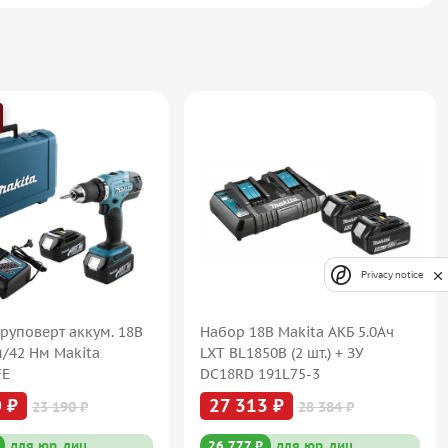
Privacy notice
руповерт аккум. 18В
Набор 18В Makita АКБ 5.0Ач
м/42 Нм Makita
LXT BL1850B (2 шт.) + ЗУ
FE
DC18RD 191L75-3
 ₽
27 313 ₽
23 190 ₽
28 384 ₽
для юр. лиц
26 777 ₽
для юр. лиц