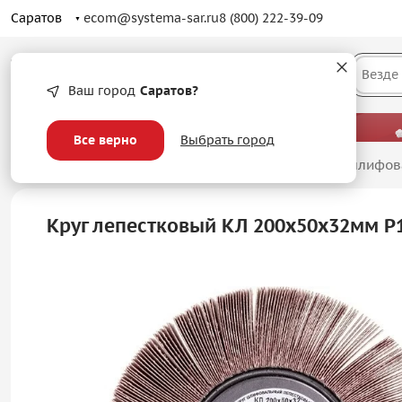
Саратов
ecom@systema-sar.ru
8 (800) 222-39-09
Каталог
Везде
Ваш город
Саратов?
— больше, чем просто оптовые цены.
Все верно
Выбрать город
Главная
/
Абразивные материалы
/
Лепестковые шлифов
Круг лепестковый КЛ 200х50х32мм P