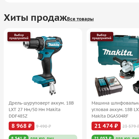
Хиты продаж
Все товары
Выбор
Выбор
предприятий
предприятий
Дрель-шуруповерт аккум. 18В
Машина шлифовальн
LXT 27 Нм/50 Нм Makita
угловая аккум. 18В L
DDF485Z
Makita DGA504RF
8 968 ₽
21 474 ₽
9 490 ₽
23 579 
8 541 ₽
для юр. лиц
21 053 ₽
для юр. ли