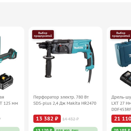
Выбор
Выбор
предприятий
предприятий
ая
Перфоратор электр. 780 Вт
Дрель-шу
XT 125 мм
SDS-plus 2,4 Дж Makita HR2470
LXT 27 Н
DDF453R
13 382 ₽
21 110
₽
14 432 ₽
ц
13 120 ₽
для юр. лиц
20 105 ₽