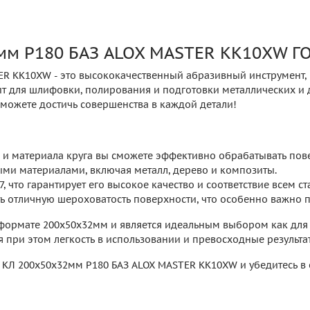
мм P180 БАЗ ALOX MASTER KK10XW ГО
ER KK10XW - это высококачественный абразивный инструмент
т для шлифовки, полирования и подготовки металлических и 
сможете достичь совершенства в каждой детали!
и и материала круга вы сможете эффективно обрабатывать по
ми материалами, включая металл, дерево и композиты.
, что гарантирует его высокое качество и соответствие всем с
ь отличную шероховатость поверхности, что особенно важно п
формате 200х50х32мм и является идеальным выбором как для 
я при этом легкость в использовании и превосходные результа
 КЛ 200х50х32мм P180 БАЗ ALOX MASTER KK10XW и убедитесь в 