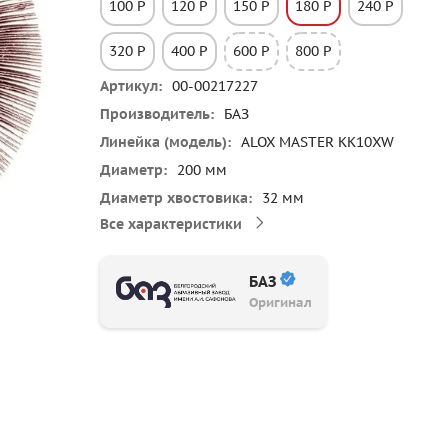
100 P
120 P
150 P
180 P
240 P
320 P
400 P
600 P
800 P
Артикул
00-00217227
Производитель
БАЗ
Линейка (модель)
ALOX MASTER KK10XW
Диаметр
200 мм
Диаметр хвостовика
32 мм
Все характеристики
БАЗ
Оригинал