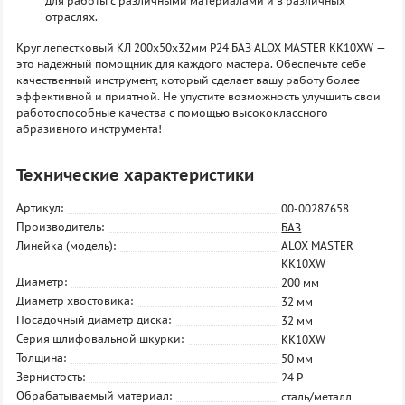
для работы с различными материалами и в различных
отраслях.
Круг лепестковый КЛ 200х50х32мм P24 БАЗ ALOX MASTER KK10XW —
это надежный помощник для каждого мастера. Обеспечьте себе
качественный инструмент, который сделает вашу работу более
эффективной и приятной. Не упустите возможность улучшить свои
работоспособные качества с помощью высококлассного
абразивного инструмента!
Технические характеристики
Артикул:
00-00287658
Производитель:
БАЗ
Линейка (модель):
ALOX MASTER
KK10XW
Диаметр:
200 мм
Диаметр хвостовика:
32 мм
Посадочный диаметр диска:
32 мм
Серия шлифовальной шкурки:
KK10XW
Толщина:
50 мм
Зернистость:
24 P
Обрабатываемый материал:
сталь/металл