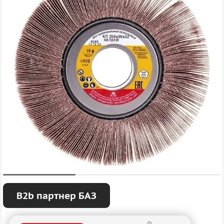
B2b партнер БАЗ