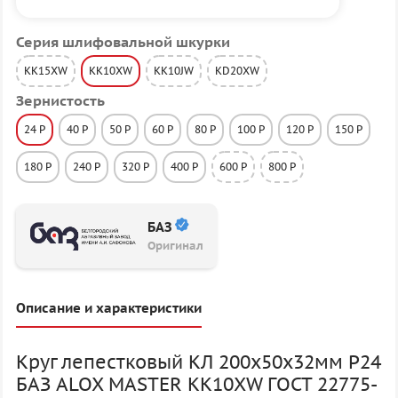
Серия шлифовальной шкурки
KK15XW
KK10XW
KK10JW
KD20XW
Зернистость
24 P
40 P
50 P
60 P
80 P
100 P
120 P
150 P
180 P
240 P
320 P
400 P
600 P
800 P
БАЗ
Оригинал
Описание и характеристики
Круг лепестковый КЛ 200х50х32мм P24
БАЗ ALOX MASTER KK10XW ГОСТ 22775-