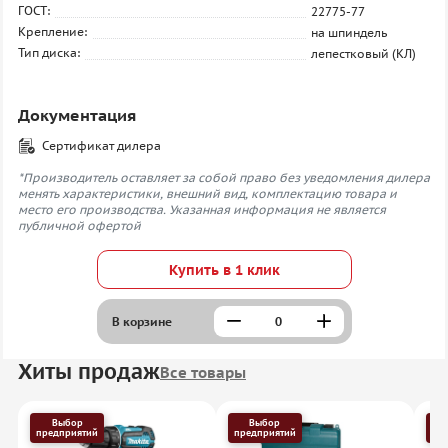
ГОСТ:
22775-77
Крепление:
на шпиндель
Тип диска:
лепестковый (КЛ)
Документация
Сертификат дилера
*Производитель оставляет за собой право без уведомления дилера
менять характеристики, внешний вид, комплектацию товара и
место его производства. Указанная информация не является
публичной офертой
Купить в 1 клик
В корзине
Хиты продаж
Все товары
Выбор
Выбор
предприятий
предприятий
пр