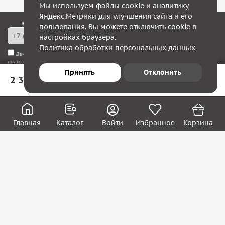
Мы используем файлы cookie и аналитику
Яндекс.Метрики для улучшения сайта и его
Закажите обратный звонок — в течение 10 минут мы с Вами свяжемся!
пользования. Вы можете отключить cookie в
настройках браузера.
Политика обработки персональных данных
Даю согласие на
обработку моих персональных данных
, а также соглашаюсь с
политикой конфиденциальности
Принять
Отклонить
2 323 ₽
В корзину
Юридическим лицам
Акции
Вакансии
Главная
Каталог
Войти
Избранное
Корзина
Контакты
Покупателям
О нас
О компании
Блог
Реквизиты
Контакты:
8 (800) 222-39-09
ecom@systema-sar.ru