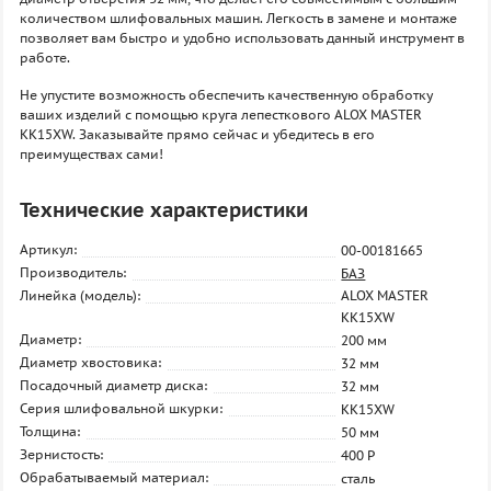
количеством шлифовальных машин. Легкость в замене и монтаже
позволяет вам быстро и удобно использовать данный инструмент в
работе.
Не упустите возможность обеспечить качественную обработку
ваших изделий с помощью круга лепесткового ALOX MASTER
KK15XW. Заказывайте прямо сейчас и убедитесь в его
преимуществах сами!
Технические характеристики
Артикул:
00-00181665
Производитель:
БАЗ
Линейка (модель):
ALOX MASTER
KK15XW
Диаметр:
200 мм
Диаметр хвостовика:
32 мм
Посадочный диаметр диска:
32 мм
Серия шлифовальной шкурки:
KK15XW
Толщина:
50 мм
Зернистость:
400 P
Обрабатываемый материал:
сталь