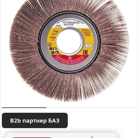
B2b партнер БАЗ