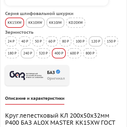
Серия шлифовальной шкурки
KK15XW
KK10XW
KK10JW
KD20XW
Зернистость
24 P
40 P
50 P
60 P
80 P
100 P
120 P
150 P
180 P
240 P
320 P
400 P
600 P
800 P
БАЗ
Оригинал
Описание и характеристики
Круг лепестковый КЛ 200х50х32мм
P400 БАЗ ALOX MASTER KK15XW ГОСТ