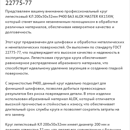
22775-77
Представляем вашему вниманию профессиональный круг
лепестковый КЛ 200х50х32мм P400 БАЗ ALOX MASTER KK15XW,
который станет вашим незаменимым помощником в обработке
различных материалов, обеспечивая невероятное качество и
долговечность.
Этот круг предназначен для шлифовки и обработки металлических
и неметаллических поверхностей. Он выполнен по стандарту ГОСТ
22775-77, что подтверждает его высокое качество и надежность в
эксплуатации. Лепестковая структура круга обеспечивает
равномерное распределение абразивного материала, что
способствует идеальному удалению заусенцев и созданию гладкой
поверхности.
С зернистостью P400, данный круг идеально подходит для
финишной шлифовки, позволяя добиться превосходных
результатов без риска повреждения детали. В этом изделии
использован абразивный материал ALOX, который отличается
высокой прочностью и стойкостью к износу, что обеспечивает
длительный срок службы круга и позволяет сократить затраты на
его замену.
Круг лепестковый КЛ 200х50х32мм имеет диаметр 200 мм и
диаметр отверстия 32 мм, что делает его совместимым с большим