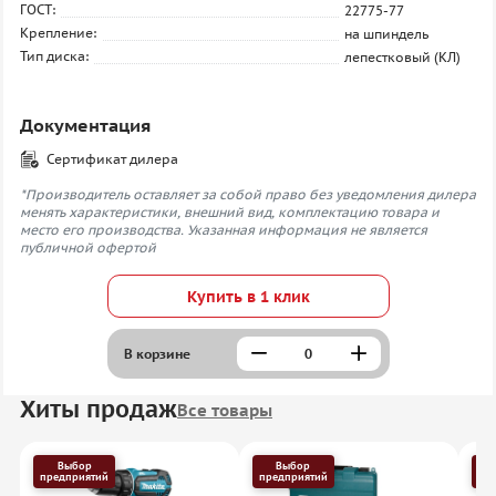
ГОСТ:
22775-77
Крепление:
на шпиндель
Тип диска:
лепестковый (КЛ)
Документация
Сертификат дилера
*Производитель оставляет за собой право без уведомления дилера
менять характеристики, внешний вид, комплектацию товара и
место его производства. Указанная информация не является
публичной офертой
Купить в 1 клик
В корзине
Хиты продаж
Все товары
Выбор
Выбор
предприятий
предприятий
пр