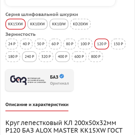
Серия шлифовальной шкурки
KK15XW
KK10XW
KK10JW
KD20XW
Зернистость
24 P
40 P
50 P
60 P
80 P
100 P
120 P
150 P
180 P
240 P
320 P
400 P
600 P
800 P
БАЗ
Оригинал
Описание и характеристики
Круг лепестковый КЛ 200х50х32мм
P120 БАЗ ALOX MASTER KK15XW ГОСТ