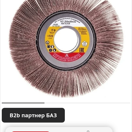
B2b партнер БАЗ