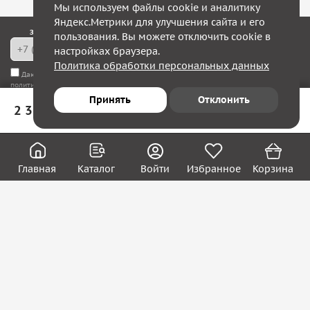
Мы используем файлы cookie и аналитику
Яндекс.Метрики для улучшения сайта и его
Закажите обратный звонок — в течение 10 минут мы с Вами свяжемся!
пользования. Вы можете отключить cookie в
настройках браузера.
Политика обработки персональных данных
Даю согласие на
обработку моих персональных данных
, а также соглашаюсь с
политикой конфиденциальности
Принять
Отклонить
2 323 ₽
В корзину
Юридическим лицам
Акции
Вакансии
Главная
Каталог
Войти
Избранное
Корзина
Контакты
Покупателям
О нас
О компании
Блог
Реквизиты
Контакты:
8 (800) 222-39-09
ecom@systema-sar.ru