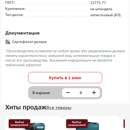
ГОСТ:
22775-77
Крепление:
на шпиндель
Тип диска:
лепестковый (КЛ)
Документация
Сертификат дилера
*Производитель оставляет за собой право без уведомления дилера
менять характеристики, внешний вид, комплектацию товара и
место его производства. Указанная информация не является
публичной офертой
Купить в 1 клик
В корзине
Хиты продаж
Все товары
Выбор
Выбор
предприятий
предприятий
пр