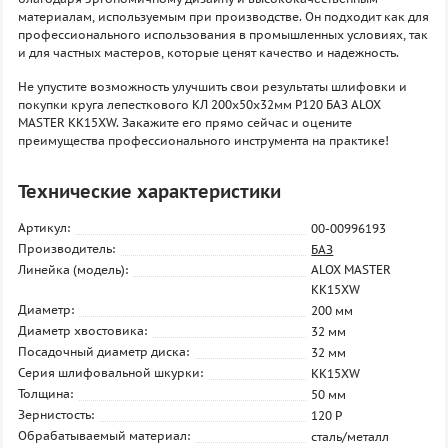
материалам, используемым при производстве. Он подходит как для
профессионального использования в промышленных условиях, так
и для частных мастеров, которые ценят качество и надежность.
Не упустите возможность улучшить свои результаты шлифовки и
покупки круга лепесткового КЛ 200х50х32мм P120 БАЗ ALOX
MASTER KK15XW. Закажите его прямо сейчас и оцените
преимущества профессионального инструмента на практике!
Технические характеристики
Артикул:
00-00996193
Производитель:
БАЗ
Линейка (модель):
ALOX MASTER
KK15XW
Диаметр:
200 мм
Диаметр хвостовика:
32 мм
Посадочный диаметр диска:
32 мм
Серия шлифовальной шкурки:
KK15XW
Толщина:
50 мм
Зернистость:
120 P
Обрабатываемый материал:
сталь/металл