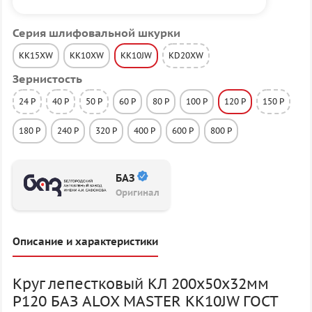
Серия шлифовальной шкурки
KK15XW
KK10XW
KK10JW
KD20XW
Зернистость
24 P
40 P
50 P
60 P
80 P
100 P
120 P
150 P
180 P
240 P
320 P
400 P
600 P
800 P
БАЗ
Оригинал
Описание и характеристики
Круг лепестковый КЛ 200х50х32мм
P120 БАЗ ALOX MASTER KK10JW ГОСТ