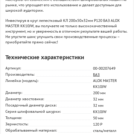
рынке, что упрощает его использование и делает доступным для
широкой аудитории.
Инвестируя в круг лепестковый КЛ 200х50х32мм P120 БАЗ ALOX
MASTER KK10JW, вы получаете не только высококачественный
инструмент, но и уверенность в отличном результате вашей работы.
Не упустите шанс улучшить свои производственные процессы –
приобретайте прямо сейчас!
Технические характеристики
Артикул:
00-00207649
Производитель:
БАЗ
Линейка (модель):
ALOX MASTER
KK10JW
Диаметр:
200 мм
Диаметр хвостовика:
32 мм
Посадочный диаметр диска:
32 мм
Серия шлифовальной шкурки:
KK10JW
Толщина:
50 мм
Зернистость:
120 P
Обрабатываемый материал:
сталь/металл