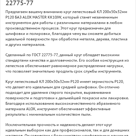
22775-77
Предлагаем вашему вниманию круг лепестковый КЛ 200х50х32мм
P120 БАЗ ALOX MASTER KK10JW, который станет незаменимым
инструментом для работы с различными материалами в любом
производственном процессе. Этот круг предназначен для
шлифовки и полировки, благодаря чему вы сможете добиться
идеальной поверхности при обработке металла, дерева, пластика
и других материалов.
Сделанный по ГОСТ 22775-77, данный круг обладает высокими
стандартами качества и долговечности. Его особая конструкция из
лепестков обеспечивает равномерное распределение нагрузки,
что позволяет значительно продлить срок службы инструмента.
Круг лепестковый КЛ 200х50х32мм P120 имеет зернистость P120,
что делает его идеальным для средней шлифовки. Он отлично
подходит для удаления старого покрытия, выравнивания
поверхности и подготовки к дальнейшей покраске или лакировке.
Благодаря использованию высококачественного абразивного
материала ALOX, инструмент обеспечивает эффективные
результаты с минимальным количеством пыли.
Исключительная прочность и надежность делают этот круг
идеальным выбором как для профессионалов, так и для домашних
мастеров. Он совместим с большинством шлифовальных машин на