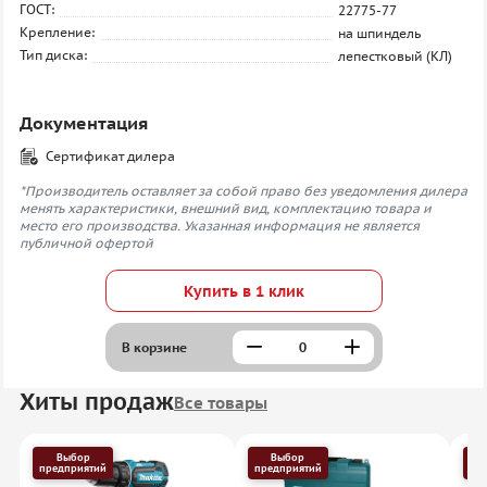
ГОСТ:
22775-77
Крепление:
на шпиндель
Тип диска:
лепестковый (КЛ)
Документация
Сертификат дилера
*Производитель оставляет за собой право без уведомления дилера
менять характеристики, внешний вид, комплектацию товара и
место его производства. Указанная информация не является
публичной офертой
Купить в 1 клик
В корзине
Хиты продаж
Все товары
Выбор
Выбор
предприятий
предприятий
пр