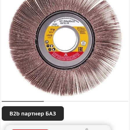
B2b партнер БАЗ