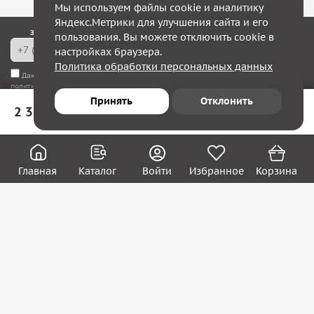
Мы используем файлы cookie и аналитику
Яндекс.Метрики для улучшения сайта и его
Закажите обратный звонок — в течение 10 минут мы с Вами свяжемся!
пользования. Вы можете отключить cookie в
настройках браузера.
Политика обработки персональных данных
Даю согласие на
обработку моих персональных данных
, а также соглашаюсь с
политикой конфиденциальности
Принять
Отклонить
2 328 ₽
В корзину
Юридическим лицам
Акции
Вакансии
Главная
Каталог
Войти
Избранное
Корзина
Контакты
Покупателям
О нас
О компании
Блог
Реквизиты
Контакты:
8 (800) 222-39-09
ecom@systema-sar.ru