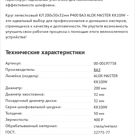
эффективности шлифовки.
Круг лепестковый КЛ 200х50х32мм P400 БАЗ ALOX MASTER KK10JW –
это идеальный выбор для профессионалов и домашних мастеров,
стремящихся к качеству и долговечности. Не упустите возможность
улучшить свои рабочие процессы с помощью этого великолепного
устройства!
Технические характеристики
Артикул:
00-00197758
Производитель:
БАЗ
Линейка (модель):
ALOX MASTER
KK10JW
Диаметр:
200 мм
Диаметр хвостовика:
32 мм
Посадочный диаметр диска:
32 мм
Серия шлифовальной шкурки:
KK10JW
Толщина:
50 мм
Зернистость:
400 P
Обрабатываемый материал:
сталь/металл
ГОСТ:
22775-77