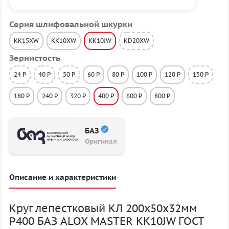
Серия шлифовальной шкурки
KK15XW
KK10XW
KK10JW
KD20XW
Зернистость
24 P
40 P
50 P
60 P
80 P
100 P
120 P
150 P
180 P
240 P
320 P
400 P
600 P
800 P
БАЗ
Оригинал
Описание и характеристики
Круг лепестковый КЛ 200х50х32мм
P400 БАЗ ALOX MASTER KK10JW ГОСТ