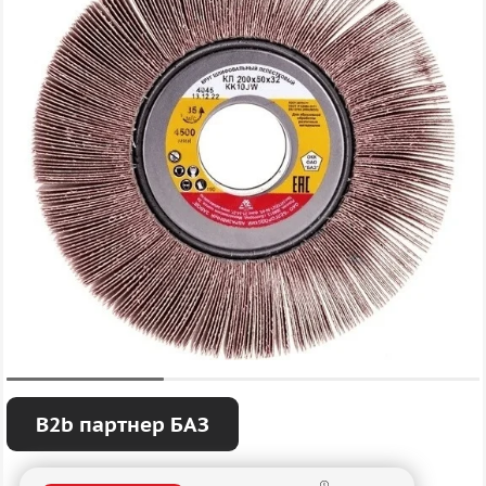
B2b партнер БАЗ