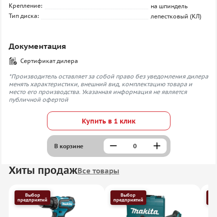
Крепление:
на шпиндель
Тип диска:
лепестковый (КЛ)
Документация
Сертификат дилера
*Производитель оставляет за собой право без уведомления дилера
менять характеристики, внешний вид, комплектацию товара и
место его производства. Указанная информация не является
публичной офертой
Купить в 1 клик
В корзине
Хиты продаж
Все товары
Выбор
Выбор
предприятий
предприятий
пр