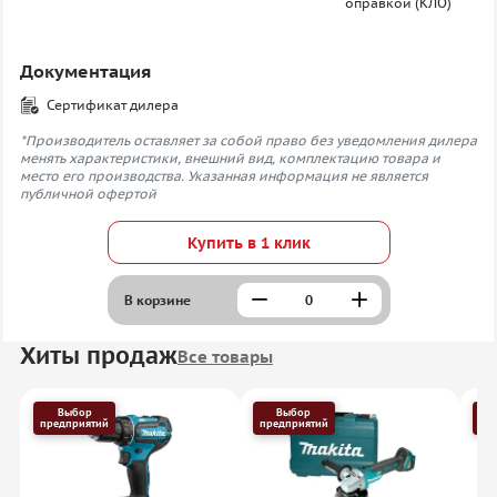
оправкой (КЛО)
Документация
Сертификат дилера
*Производитель оставляет за собой право без уведомления дилера
менять характеристики, внешний вид, комплектацию товара и
место его производства. Указанная информация не является
публичной офертой
Купить в 1 клик
В корзине
Хиты продаж
Все товары
Выбор
Выбор
предприятий
предприятий
пр