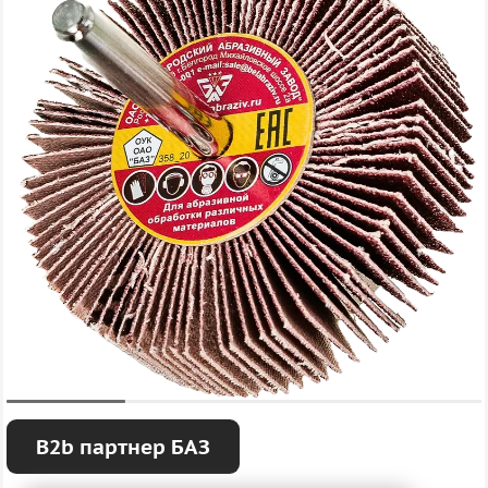
B2b партнер БАЗ