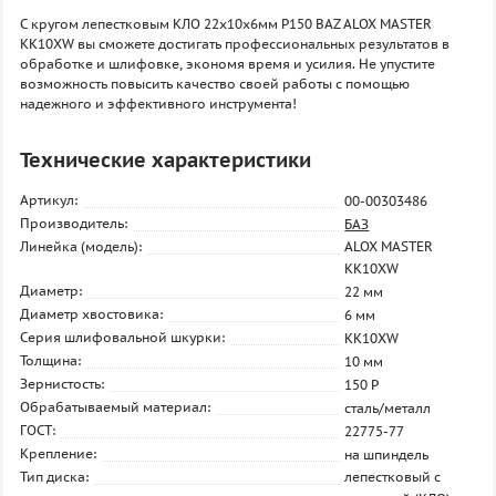
С кругом лепестковым КЛО 22х10х6мм P150 BAZ ALOX MASTER
KK10XW вы сможете достигать профессиональных результатов в
обработке и шлифовке, экономя время и усилия. Не упустите
возможность повысить качество своей работы с помощью
надежного и эффективного инструмента!
Технические характеристики
Артикул:
00-00303486
Производитель:
БАЗ
Линейка (модель):
ALOX MASTER
KK10XW
Диаметр:
22 мм
Диаметр хвостовика:
6 мм
Серия шлифовальной шкурки:
KK10XW
Толщина:
10 мм
Зернистость:
150 P
Обрабатываемый материал:
сталь/металл
ГОСТ:
22775-77
Крепление:
на шпиндель
Тип диска:
лепестковый с