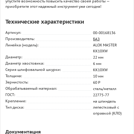
упустите возможность повысить качество своей работы —
приобретите этот надежный инструмент уже сегодня!
Технические характеристики
Артикул:
00-00168136
Производитель:
БАЗ
Линейка (модель):
ALOX MASTER
KK10XW
Диаметр:
22 мм
Диаметр хвостовика:
6 мм
Серия шлифовальной шкурки:
KK10XW
Толщина:
10 мм
Зернистость:
60 P
Обрабатываемый материал:
сталь/металл
ГОСТ:
22775-77
Крепление:
на шпиндель
Тип диска:
лепестковый с
оправкой (КЛО)
Документация