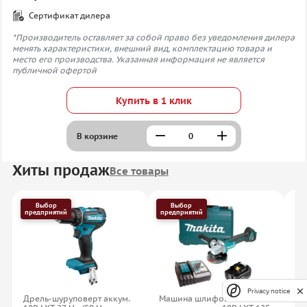
Сертификат дилера
*Производитель оставляет за собой право без уведомления дилера
менять характеристики, внешний вид, комплектацию товара и
место его производства. Указанная информация не является
публичной офертой
Купить в 1 клик
В корзине
Хиты продаж
Все товары
Выбор
Выбор
предприятий
предприятий
Privacy notice
Дрель-шуруповерт аккум.
Машина шлифовальная
На