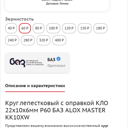
Зернистость
40 P
60 P
80 P
100 P
120 P
150 P
180 P
240 P
280 P
320 P
400 P
БАЗ
Оригинал
Описание и характеристики
Круг лепестковый с оправкой КЛО
22х10х6мм P60 БАЗ ALOX MASTER
KK10XW
Представляем вашему вниманию высококачественный
круг