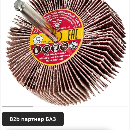
B2b партнер БАЗ