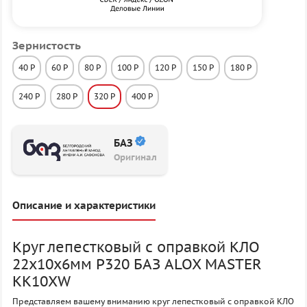
Зернистость
40 P
60 P
80 P
100 P
120 P
150 P
180 P
240 P
280 P
320 P
400 P
БАЗ
Оригинал
Описание и характеристики
Круг лепестковый с оправкой КЛО
22х10х6мм P320 БАЗ ALOX MASTER
KK10XW
Представляем вашему вниманию круг лепестковый с оправкой КЛО