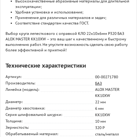
Высококачественные абразивные материалы для длительной
эксплуатации;
Удобная установка и использование;
Применение для различных материалов и задач;
Соответствие стандартам качества ГОСТ.
Выбор круга лепесткового с оправкой КЛО 22х10х6мм P320 БАЗ
ALOX MASTER KK10XW – это ваш шаг к качественному и быстрому
выполнению работ. Не упустите возможность сделать свою работу
более эффективной и приятной!
Технические характеристики
Артикул:
00-00271780
Производитель:
БАЗ
Линейка (модель):
ALOX MASTER
KK10XW
Диаметр:
22 мм
Диаметр хвостовика:
6 мм
Серия шлифовальной шкурки:
KK10XW
Толщина:
10 мм
Зернистость:
320 P
Обрабатываемый материал:
сталь/металл