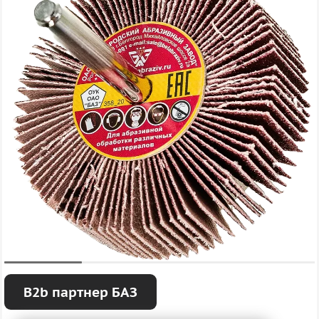
B2b партнер БАЗ