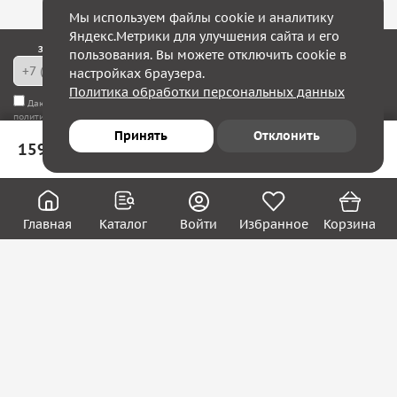
Мы используем файлы cookie и аналитику
Яндекс.Метрики для улучшения сайта и его
Закажите обратный звонок — в течение 10 минут мы с Вами свяжемся!
пользования. Вы можете отключить cookie в
настройках браузера.
Политика обработки персональных данных
Даю согласие на
обработку моих персональных данных
, а также соглашаюсь с
политикой конфиденциальности
Принять
Отклонить
159 ₽
В корзину
Юридическим лицам
Акции
Вакансии
Главная
Каталог
Войти
Избранное
Корзина
Контакты
Покупателям
О нас
О компании
Блог
Реквизиты
Контакты:
8 (800) 222-39-09
ecom@systema-sar.ru