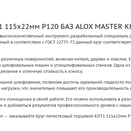
Т1 115х22мм P120 БАЗ ALOX MASTER 
 высококачественный инструмент, разработанный специально д
ный в соответствии с ГОСТ 22775-77, данный круг соответству
азличных поверхностей, включая металл, дерево и пластик. Е
м шлифовальных машин и углошлифовальных станков. Одна из
резания и отличную стойкость к износу.
нишное шлифование, позволяя достичь идеальной гладкости по
агрузки, что значительно повышает его производительность и
го помощника в своей работе. Его можно использовать в разл
ми и добиваться результатов профессионального уровня с на
от — заказывайте Круг лепестковый торцевой КЛТ1 115х22мм 