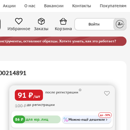
Акции
О нас
Вакансии
Контакты
Покупателям
Войти
Избранное
Заказы
Корзина
струменты, оставляют образцы. Хотите узнать, как это работает?
00214891
после регистрации
91 ₽
/шт
до регистрации
100 ₽
до -30%
86 ₽
для юр. лиц
Можно ещё дешевле