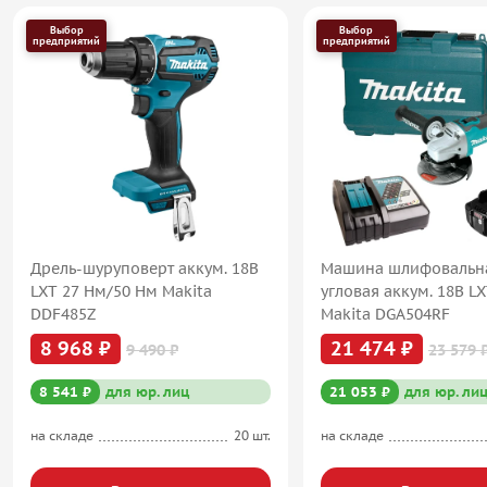
Выбор
Выбор
предприятий
предприятий
Дрель-шуруповерт аккум. 18В
Машина шлифовальн
LXT 27 Нм/50 Нм Makita
угловая аккум. 18В L
DDF485Z
Makita DGA504RF
8 968 ₽
21 474 ₽
9 490 ₽
23 579 
8 541 ₽
для юр. лиц
21 053 ₽
для юр. ли
на складе
20 шт.
на складе