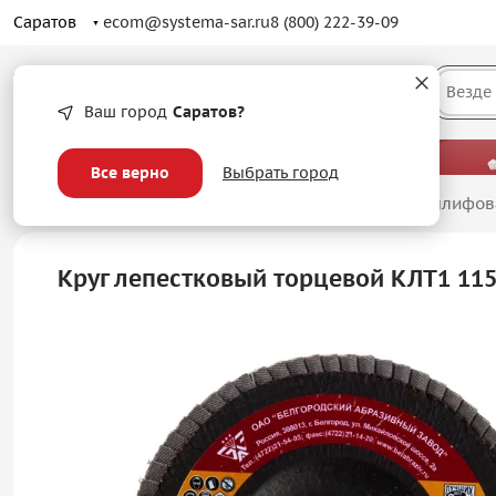
Саратов
ecom@systema-sar.ru
8 (800) 222-39-09
Каталог
Везде
Ваш город
Саратов?
— больше, чем просто оптовые цены.
Все верно
Выбрать город
Главная
/
Абразивные материалы
/
Лепестковые шлифов
Круг лепестковый торцевой КЛТ1 11