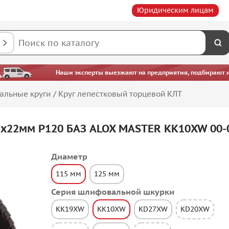
Юридическим лицам
Наши эксперты выезжают на предприятия, подбирают ин
альные круги
/
Круг лепестковый торцевой КЛТ
5х22мм P120 БАЗ ALOX MASTER KK10XW 00-
Диаметр
115 мм
125 мм
Серия шлифовальной шкурки
KK19XW
KK10XW
KD27XW
KD20XW