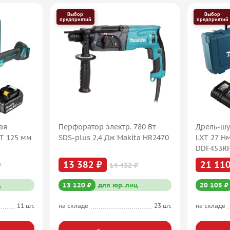
Выбор
Выбор
предприятий
предприятий
ая
Перфоратор электр. 780 Вт
Дрель-шу
XT 125 мм
SDS-plus 2,4 Дж Makita HR2470
LXT 27 Н
DDF453R
13 382 ₽
21 110
₽
14 432 ₽
ц
13 120 ₽
для юр. лиц
20 105 ₽
11 шт.
на складе
23 шт.
на складе