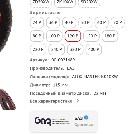
ZD20XW
ZK10XW
SD20XW
Зернистость
24 P
36 P
40 P
50 P
60 P
70 P
80 P
100 P
120 P
150 P
180 P
220 P
240 P
320 P
400 P
Артикул
00-00214891
Производитель
БАЗ
Линейка (модель)
ALOX MASTER KK10XW
Диаметр
115 мм
Посадочный диаметр диска
22 мм
Все характеристики
БАЗ
Оригинал