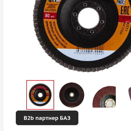
B2b партнер БАЗ