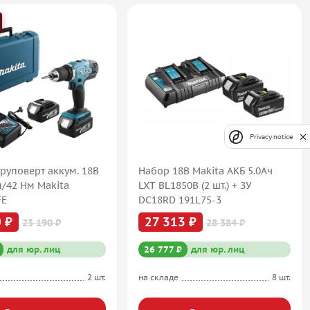
Privacy notice
руповерт аккум. 18В
Набор 18В Makita АКБ 5.0Ач
м/42 Нм Makita
LXT BL1850B (2 шт.) + ЗУ
FE
DC18RD 191L75-3
 ₽
27 313 ₽
23 190 ₽
28 384 ₽
для юр. лиц
26 777 ₽
для юр. лиц
2 шт.
на складе
8 шт.