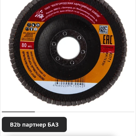
B2b партнер БАЗ