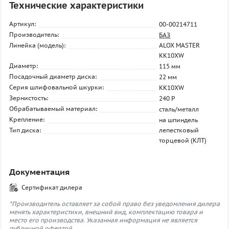
Технические характеристики
Артикул:
00-00214711
Производитель:
БАЗ
Линейка (модель):
ALOX MASTER
KK10XW
Диаметр:
115 мм
Посадочный диаметр диска:
22 мм
Серия шлифовальной шкурки:
KK10XW
Зернистость:
240 P
Обрабатываемый материал:
сталь/металл
Крепление:
на шпиндель
Тип диска:
лепестковый
торцевой (КЛТ)
Документация
Сертификат дилера
*Производитель оставляет за собой право без уведомления дилера
менять характеристики, внешний вид, комплектацию товара и
место его производства. Указанная информация не является
публичной офертой