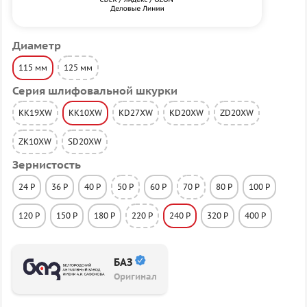
Диаметр
115 мм
125 мм
Серия шлифовальной шкурки
KK19XW
KK10XW
KD27XW
KD20XW
ZD20XW
ZK10XW
SD20XW
Зернистость
24 P
36 P
40 P
50 P
60 P
70 P
80 P
100 P
120 P
150 P
180 P
220 P
240 P
320 P
400 P
БАЗ
Оригинал