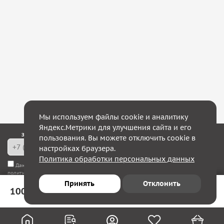
Мы используем файлы cookie и аналитику
Яндекс.Метрики для улучшения сайта и его
Закажите обратный звонок — в течение 10 минут мы с Вами свяжемся!
пользования. Вы можете отключить cookie в
настройках браузера.
Политика обработки персональных данных
Даю согласие на
обработку моих персональных данных
, а также соглашаюсь с
политикой конфиденциальности
Принять
Отклонить
100 ₽
В корзину
Юридическим лицам
Акции