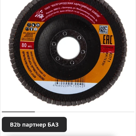
B2b партнер БАЗ