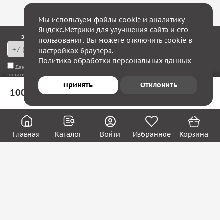
Мы используем файлы cookie и аналитику
Яндекс.Метрики для улучшения сайта и его
Закажите обратный звонок — в течение 10 минут мы с Вами свяжемся!
пользования. Вы можете отключить cookie в
настройках браузера.
Политика обработки персональных данных
Даю согласие на
обработку моих персональных данных
, а также соглашаюсь с
политикой конфиденциальности
Принять
Отклонить
100 ₽
В корзину
Юридическим лицам
Акции
Вакансии
Главная
Каталог
Войти
Избранное
Корзина
Контакты
Покупателям
О нас
О компании
Блог
Реквизиты
Контакты:
8 (800) 222-39-09