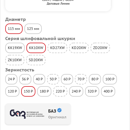
Диаметр
115 мм
125 мм
Серия шлифовальной шкурки
KK19XW
KK10XW
KD27XW
KD20XW
ZD20XW
ZK10XW
SD20XW
Зернистость
24 P
36 P
40 P
50 P
60 P
70 P
80 P
100 P
120 P
150 P
180 P
220 P
240 P
320 P
400 P
БАЗ
Оригинал