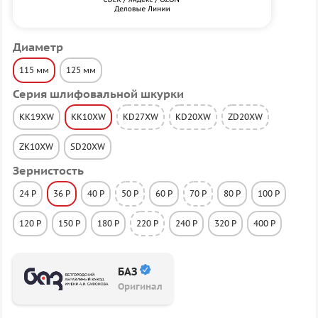
Диаметр
115 мм
125 мм
Серия шлифовальной шкурки
KK19XW
KK10XW
KD27XW
KD20XW
ZD20XW
ZK10XW
SD20XW
Зернистость
24 P
36 P
40 P
50 P
60 P
70 P
80 P
100 P
120 P
150 P
180 P
220 P
240 P
320 P
400 P
БАЗ
Оригинал