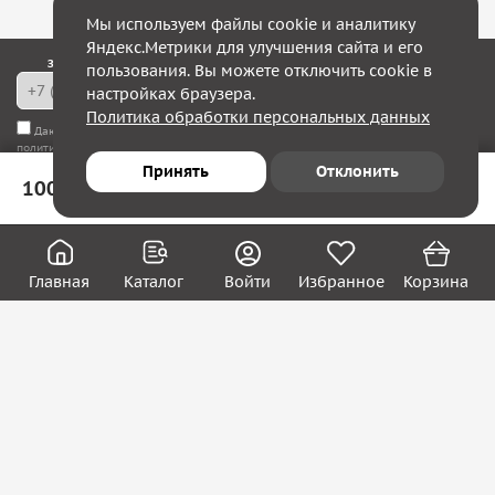
Мы используем файлы cookie и аналитику
Яндекс.Метрики для улучшения сайта и его
Закажите обратный звонок — в течение 10 минут мы с Вами свяжемся!
пользования. Вы можете отключить cookie в
настройках браузера.
Политика обработки персональных данных
Даю согласие на
обработку моих персональных данных
, а также соглашаюсь с
политикой конфиденциальности
Принять
Отклонить
100 ₽
В корзину
Юридическим лицам
Акции
Вакансии
Главная
Каталог
Войти
Избранное
Корзина
Контакты
Покупателям
О нас
О компании
Блог
Реквизиты
Контакты:
8 (800) 222-39-09
ecom@systema-sar.ru