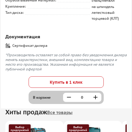
Обрабатываемый материал:
сталь/металл
Крепление:
на шпиндель
Тип диска:
лепестковый
торцевой (КЛТ)
Документация
Сертификат дилера
*Производитель оставляет за собой право без уведомления дилера
менять характеристики, внешний вид, комплектацию товара и
место его производства. Указанная информация не является
публичной офертой
Купить в 1 клик
В корзине
Хиты продаж
Все товары
Выбор
Выбор
предприятий
предприятий
пр