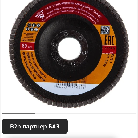
B2b партнер БАЗ